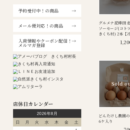
予約受付中！の商品
グルメナ泥棒団 
メール便対応！の商品
ソーセージ(コト
きくち村) 2本【
入荷情報やクーポン配信！
1,20
メルマガ登録
店休日カレンダー
2026年8月
どんたけし農園の
6ケ入り
日
月
火
水
木
金
土
70