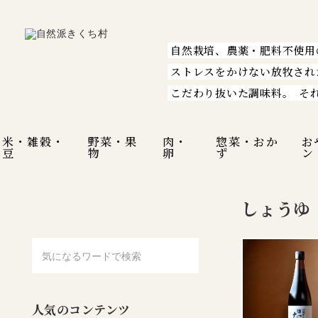
自然栽培、農薬・肥料不使用
ストレスをかけない放牧され
こだわり抜いた調味料。
そ
米・雑穀・
野菜・果
肉・
惣菜・おか
お
豆
物
卵
ず
ン
しょうゆ
人気のコンテンツ