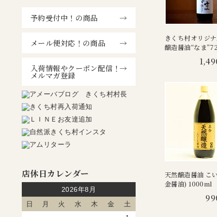
予約受付中！の商品
きくち村オリジナ
メール便対応！の商品
醸造醤油“なま”72
1,49
入荷情報やクーポン配信！
メルマガ登録
店休日カレンダー
天然醸造醤油 こい
金醤油) 1000ml
2026年8月
99
日
月
火
水
木
金
土