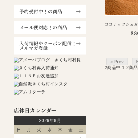
予約受付中！の商品
ココナッツシュガー
メール便対応！の商品
88
入荷情報やクーポン配信！
メルマガ登録
« Prev
2
商品中
1-2
商品
店休日カレンダー
2026年8月
日
月
火
水
木
金
土