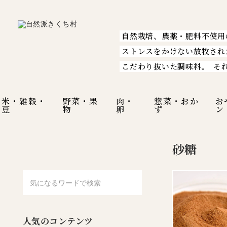
自然栽培、農薬・肥料不使用
ストレスをかけない放牧され
こだわり抜いた調味料。
そ
米・雑穀・
野菜・果
肉・
惣菜・おか
お
豆
物
卵
ず
ン
砂糖
人気のコンテンツ