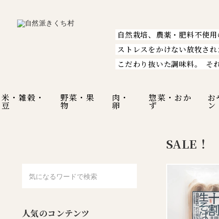
自然栽培、農薬・肥料不使用
ストレスをかけない放牧され
こだわり抜いた調味料。
そ
米・雑穀・
野菜・果
肉・
惣菜・おか
お
豆
物
卵
ず
ン
SALE！
人気のコンテンツ