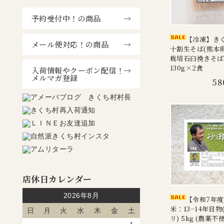
予約受付中！の商品
【冷凍】き
メール便対応！の商品
十割生そば(熊本
栽培石臼挽きそば
130g×2食
入荷情報やクーポン配信！
メルマガ登録
58
店休日カレンダー
2026年8月
【令和7年
米：13~14年目
日
月
火
水
木
金
土
リ) 5kg (農薬不