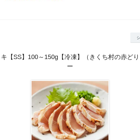
キ【SS】100～150g【冷凍】（きくち村の赤ど
ー