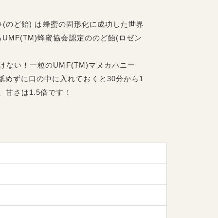
0+(のど飴) は蜂蜜の固形化に成功した世界
MF(TM)蜂蜜協会認定ののど飴(ロゼン
けない！一粒のUMF(TM)マヌカハニー
舐めずに口の中に入れておくと30分から1
、甘さは1.5倍です！