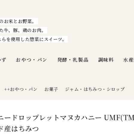
のお米とお野菜。
た牛、豚、鶏のお肉。
れらを使用した惣菜にスイーツ。
かず
おやつ・パン
発酵・乳製品
調味料
水産
++おやつ・パン
お菓子
ジャム・はちみつ・シロップ
|
ニードロップレットマヌカハニー UMF(TM)1
ド産はちみつ