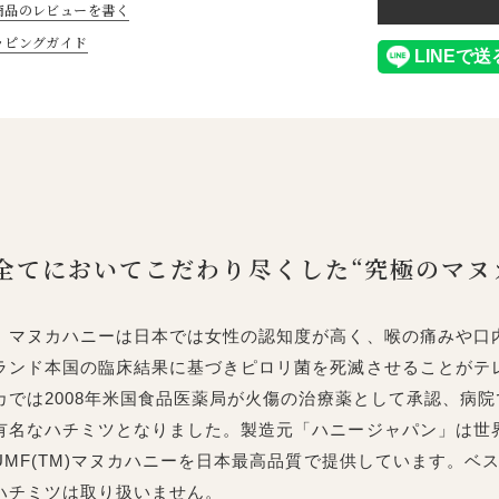
商品のレビューを書く
ッピングガイド
全てにおいてこだわり尽くした“究極のマヌ
マヌカハニーは日本では女性の認知度が高く、喉の痛みや口
ランド本国の臨床結果に基づきピロリ菌を死滅させることがテ
カでは2008年米国食品医薬局が火傷の治療薬として承認、病
有名なハチミツとなりました。製造元「ハニージャパン」は世界
UMF(TM)マヌカハニーを日本最高品質で提供しています。
ハチミツは取り扱いません。