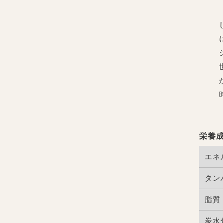
栄養成
エネ
タン
脂質
炭水