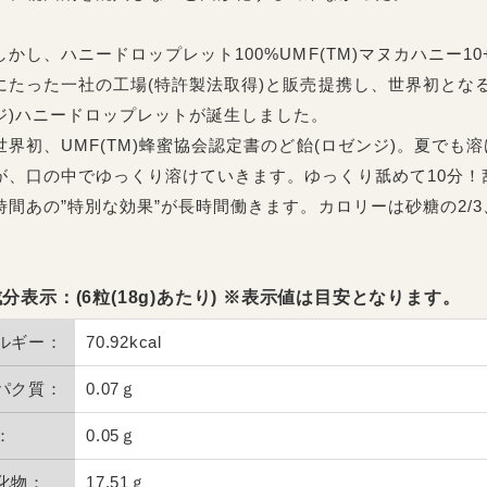
しかし、ハニードロップレット100%UMF(TM)マヌカハニー1
にたった一社の工場(特許製法取得)と販売提携し、世界初となるU
ジ)ハニードロップレットが誕生しました。
世界初、UMF(TM)蜂蜜協会認定書のど飴(ロゼンジ)。夏でも溶
が、口の中でゆっくり溶けていきます。ゆっくり舐めて10分！
時間あの”特別な効果”が長時間働きます。カロリーは砂糖の2/3
分表示：(6粒(18g)あたり) ※表示値は目安となります。
ルギー：
70.92kcal
パク質：
0.07ｇ
：
0.05ｇ
化物：
17.51ｇ