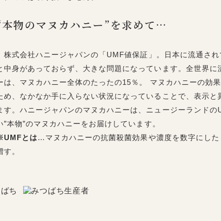
“本物のマヌカハニー”を求めて…
株式会社ハニージャパンの「UMF値保証」。日本に流通されて
と中身があっておらず、大きな問題になっています。全世界に流
ーは、マヌカハニー全体のたったの15％。 マヌカハニーの効
ため、なかなか手に入らない状況になっていることで、表示と
ます。ハニージャパンのマヌカハニーは、ニュージーランドの
い”本物”のマヌカハニーをお届けしています。
※UMFとは
…マヌカハニーの抗菌殺菌効果や濃度を数字にした
増す。