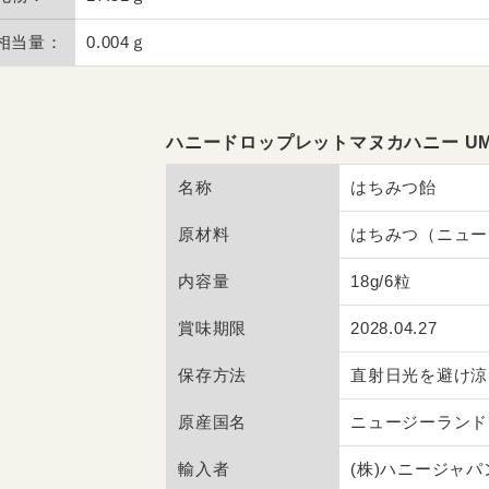
相当量：
0.004ｇ
ハニードロップレットマヌカハニー UMF(
名称
はちみつ飴
原材料
はちみつ（ニュー
内容量
18g/6粒
賞味期限
2028.04.27
保存方法
直射日光を避け涼
原産国名
ニュージーランド
輸入者
(株)ハニージャパ