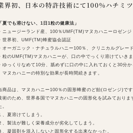
業界初、日本の特許技術にて100%ハチミ
「夏でも溶けない、1日1粒の健康法」
・ニュージーランド産、100％UMF(TM)マヌカハニーロゼン
・世界初、UMF(TM)蜂蜜協会認証
・オーガニック・ナチュラルハニー100％、クリニカルグレードU
・粒のUMF(TM)マヌカハニーが、口の中でっくり溶けていき
・ゆっくりなめて10分、舐めずに口の中に入れておくと30分か
マヌカハニーの特別な効果が長時間続きます。
当商品は、マヌカハニー100％の固形蜂蜜のど飴(ロゼンジ)で
技術のため、世界各国でマヌカハニーの固形化を試みておりま
た。
１、夏溶けてしまう。
２、製法が難しく栄養成分が劣化してしまう。
３、凝固剤を混入しないと固形化する出来なかった。