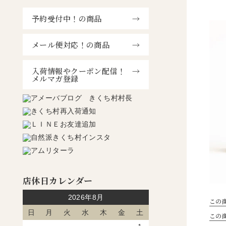
予約受付中！の商品
メール便対応！の商品
入荷情報やクーポン配信！
メルマガ登録
店休日カレンダー
2026年8月
この
日
月
火
水
木
金
土
この