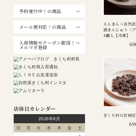
予約受付中！の商品
えんまん×自然派
メール便対応！の商品
酒まんじゅう〈プ
4個入【冷凍】
入荷情報やクーポン配信！
60
メルマガ登録
店休日カレンダー
きくち村の甘納豆 
2026年8月
69
日
月
火
水
木
金
土