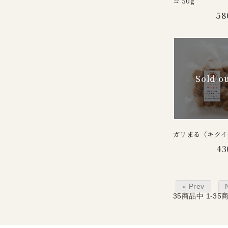
コ 50g
58
ガリまる（キクイ
43
« Prev
35
商品中
1-35