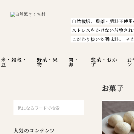
自然栽培、農薬・肥料不使用
ストレスをかけない放牧され
こだわり抜いた調味料。
そ
米・雑穀・
野菜・果
肉・
惣菜・おか
お
豆
物
卵
ず
ン
お菓子
人気のコンテンツ