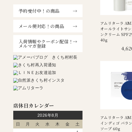
予約受付中！の商品
アムリターラ AMR
メール便対応！の商品
オールライトサン
ンクリーム SPF29
40g
入荷情報やクーポン配信！
メルマガ登録
4,62
店休日カレンダー
2026年8月
アムリターラ AMR
インディゴ バラ
日
月
火
水
木
金
土
ソープ 60g