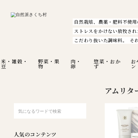
自然栽培、農薬・肥料不使用
ストレスをかけない放牧され
こだわり抜いた調味料。
そ
米・雑穀・
野菜・果
肉・
惣菜・おか
お
豆
物
卵
ず
ン
アムリタ
人気のコンテンツ