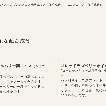
*1アスペルギルス／コメ発酵エキス（保湿成分） *2コメエキス（保湿成分） 
主な配合成分
⧉
ビルベリー葉エキス
レッドラズベリーオイ
（保湿成
*ヨーロッパキイチゴ種子油（
分）
種のビルベリーの葉のエキス
バラ科キイチゴ属のレット
ポリフェノールを含みます。
ベリーの種子を搾ったオイ
ーベリーの一種でツツジ科ス
リフェノールを含み、肌に
属の植物です。
ツヤを与えます。