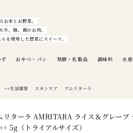
のお米とお野菜。
た牛、豚、鶏のお肉。
れらを使用した惣菜にスイーツ。
かず
おやつ・パン
発酵・乳製品
調味料
水産
++生活雑貨
スキンケア
アムリターラ
|
ムリターラ AMRITARA ライス＆グレープ 
A++ 5g（トライアルサイズ）