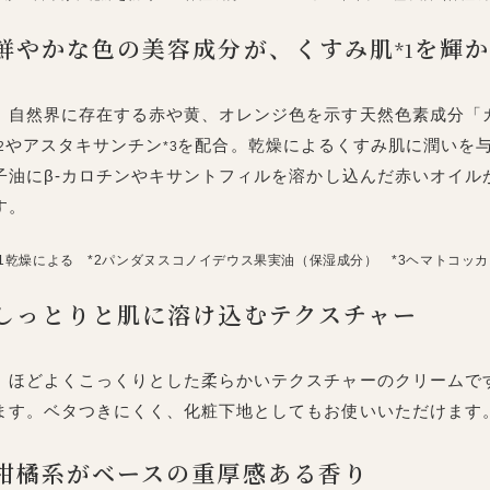
鮮やかな色の美容成分が、くすみ肌
を輝
*1
自然界に存在する赤や黄、オレンジ色を示す天然色素成分「
やアスタキサンチン
を配合。乾燥によるくすみ肌に潤いを
2
*3
子油にβ-カロチンやキサントフィルを溶かし込んだ赤いオイル
す。
*1乾燥による *2パンダヌスコノイデウス果実油（保湿成分） *3ヘマトコッ
しっとりと肌に溶け込むテクスチャー
ほどよくこっくりとした柔らかいテクスチャーのクリームで
ます。ベタつきにくく、化粧下地としてもお使いいただけます
柑橘系がベースの重厚感ある香り