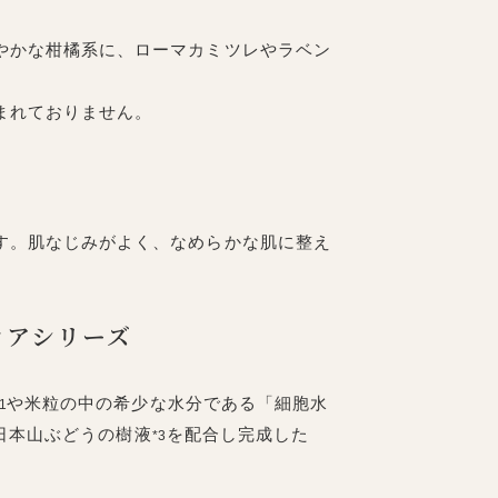
やかな柑橘系に、ローマカミツレやラベン
まれておりません。
す。肌なじみがよく、なめらかな肌に整え
。
ケアシリーズ
や米粒の中の希少な水分である「細胞水
1
日本山ぶどうの樹液
を配合し完成した
*3