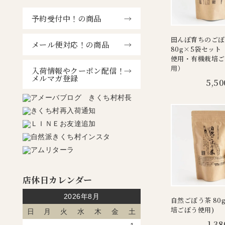
予約受付中！の商品
田んぼ育ちのごぼ
メール便対応！の商品
80g×5袋セット
使用・有機栽培ご
用）
入荷情報やクーポン配信！
メルマガ登録
5,50
店休日カレンダー
2026年8月
自然ごぼう茶 80g
培ごぼう使用)
日
月
火
水
木
金
土
1,38