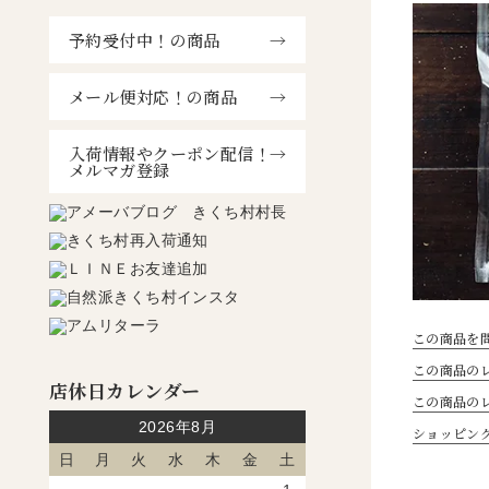
予約受付中！の商品
メール便対応！の商品
入荷情報やクーポン配信！
メルマガ登録
この商品を
この商品のレ
店休日カレンダー
この商品の
2026年8月
ショッピン
日
月
火
水
木
金
土