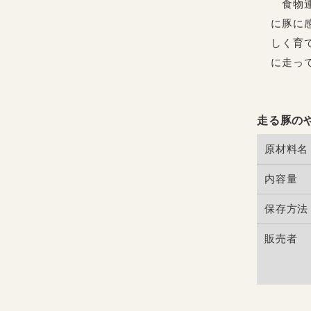
食物連
に豚に
しく育
に走っ
走る豚の
原材料名
内容量
保存方法
販売者