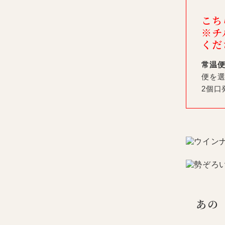
こち
※チ
くだ
常温
便を
2個口
あの