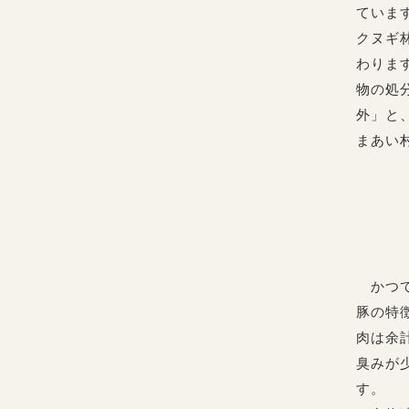
ていま
クヌギ
わりま
物の処
外」と
まあい
かつて
豚の特
肉は余
臭みが
す。