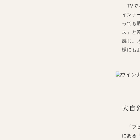
TVで
インナ
っても
ス」と
感じ。
様にも
大自
「ブヒ
にある