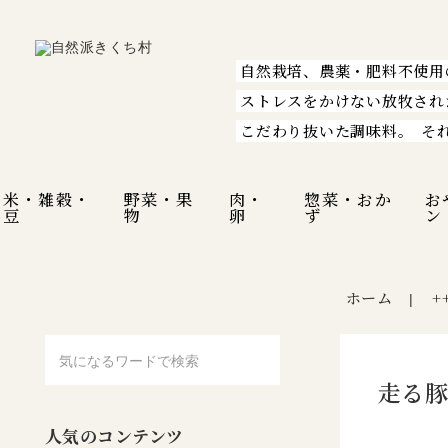
自然栽培、農薬・肥料不使用
ストレスをかけない放牧され
こだわり抜いた調味料。
そ
米・雑穀・
野菜・果
肉・
惣菜・おか
お
豆
物
卵
ず
ン
ホーム
+
|
走る豚
人気のコンテンツ