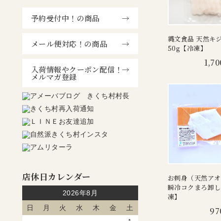
予約受付中！の商品
縄文食品 天然キ
メール便対応！の商品
50g【冷凍】
1,70
入荷情報やクーポン配信！
メルマガ登録
店休日カレンダー
お刺身（天然アオ
瞬冷コクまろ卸し 
2026年8月
凍】
日
月
火
水
木
金
土
97