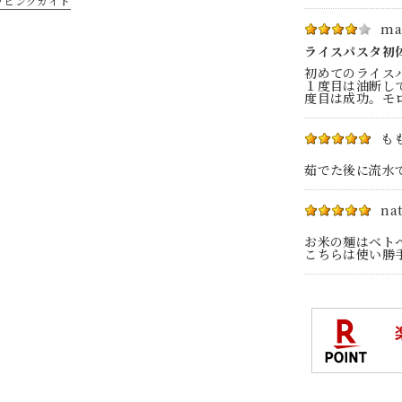
ッピングガイド
ma
ライスパスタ初
初めてのライス
１度目は油断し
度目は成功。モ
も
茹でた後に流水
na
お米の麺はベト
こちらは使い勝