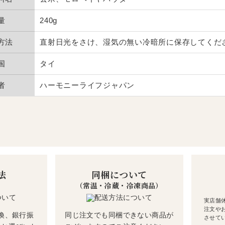
量
240g
方法
直射日光をさけ、湿気の無い冷暗所に保存してくだ
国
タイ
者
ハーモニーライフジャパン
法
同梱について
（常温・冷蔵・冷凍商品）
実店舗
注文や
換、銀行振
同じ注文でも同梱できない商品が
させて