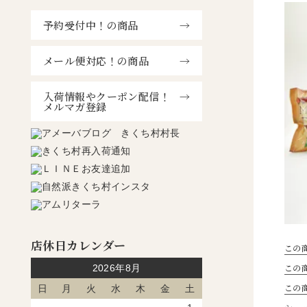
予約受付中！の商品
メール便対応！の商品
入荷情報やクーポン配信！
メルマガ登録
店休日カレンダー
この
この商
2026年8月
この
日
月
火
水
木
金
土