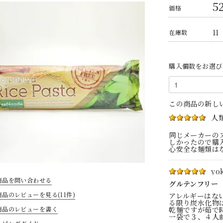
5
価格
11
在庫数
購入個数をお選び
この商品の新し
人
同じメーカーの
しかったので購
心安全な麺類は
yo
商品を問い合わせる
グルテンフリー
品のレビューを見る(11件)
アレルギーはな
る限り炭水化物
商品のレビューを書く
乾麺ですが茹で
一袋で３、４人