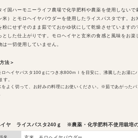
タイ国ハーモニーライフ農場で化学肥料や農薬を使用しないで
ン米）とモロヘイヤパウダーを使用したライスパスタです。お
を粉にせずそのまま茹でておかゆ状にして乾燥させていますの
っとした仕上がりです。モロヘイヤと玄米の食感と風味をお楽
物は一切使用していません。
方法＞
モロヘイヤパスタ100ｇにつき水800ｍｌを目安に、沸騰したお湯
ます。
水をよく切って、お好みの料理にお使いください。※茹であがった
。
ヘイヤ ライスパスタ240ｇ ※農薬・化学肥料不使用栽培
料名
玄米、モロヘイヤパウダー