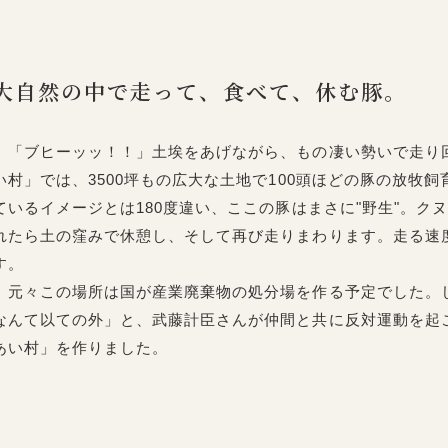
大自然の中で走って、食べて、休む豚。
「ブヒーッッ！！」土埃をあげながら、もの凄い勢いで走り
い村」では、3500坪もの広大な土地で100頭ほどの豚の放牧
ているイメージとは180度違い、ここの豚はまさに"野生"。ク
れたら土の窪みで休憩し、そして再び走りまわります。走る速度
す。
元々この場所は国が産業廃棄物の処分場を作る予定でした。
なんて以ての外」と、武藤計臣さんが仲間と共に反対運動を起
あい村」を作りました。