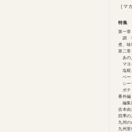
［マガ
特集
第一章
調 香
煮、味
第二章
あの
マヨネ
塩糀
ベーコ
シーザ
ポテト
番外編
編集
吉本由
四季の
九州の
九州里