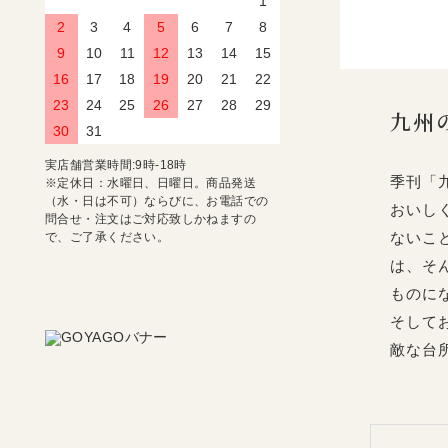
1
2
3
4
5
6
7
8
9
10
11
12
13
14
15
16
17
18
19
20
21
22
23
24
25
26
27
28
29
九州
30
31
実店舗営業時間:9時-18時
季刊「
※定休日：水曜日、日曜日。商品発送
（水・日は不可）ならびに、お電話での
おいし
問合せ・注文はご対応致しかねますの
ないこ
で、ご了承ください。
は、そ
ものに
そして
敵な台