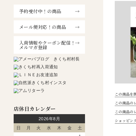
予約受付中！の商品
メール便対応！の商品
入荷情報やクーポン配信！
メルマガ登録
この商品を
この商品のレ
店休日カレンダー
この商品の
2026年8月
ショッピン
日
月
火
水
木
金
土