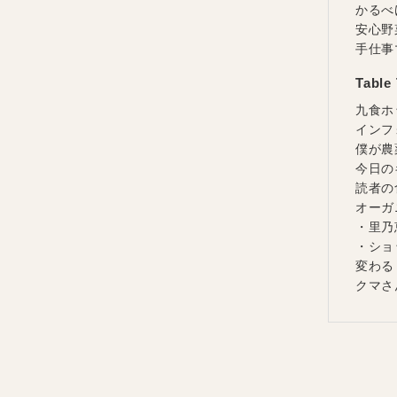
かるべ
安心野
手仕事
Table 
九食ホ
インフ
僕が農
今日の
読者の
オーガ
・里乃
・ショ
変わる
クマさ