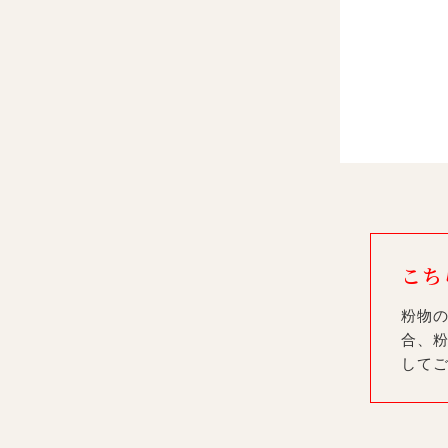
こち
粉物
合、粉
して