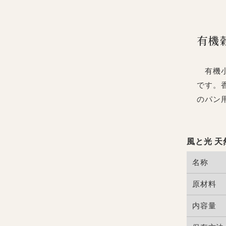
有機
有機小
です。
のパン
風と光 天
名称
原材料
内容量