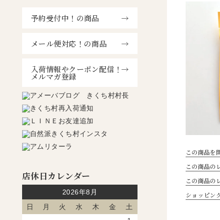
予約受付中！の商品
メール便対応！の商品
入荷情報やクーポン配信！
メルマガ登録
この商品を
この商品のレ
店休日カレンダー
この商品の
2026年8月
ショッピン
日
月
火
水
木
金
土