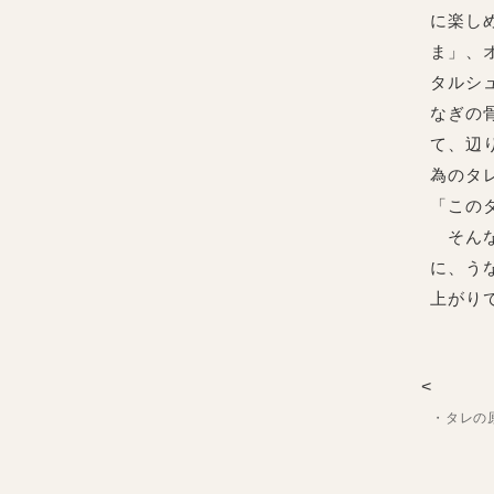
に楽し
ま」、
タルシ
なぎの
て、辺
為のタ
「この
そんな
に、う
上がり
・タレの