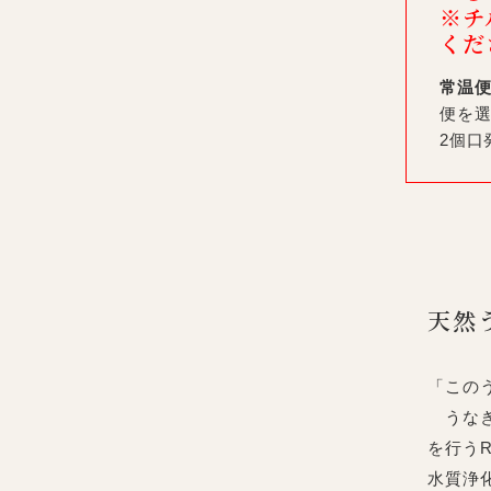
※チ
くだ
常温
便を
2個口
天然
「この
うなぎ
を行う
水質浄