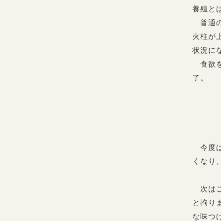
養殖と
普通の
火柱が
状況に
食欲を
了。
今度は
くなり
次はこ
と拘り
な味つ