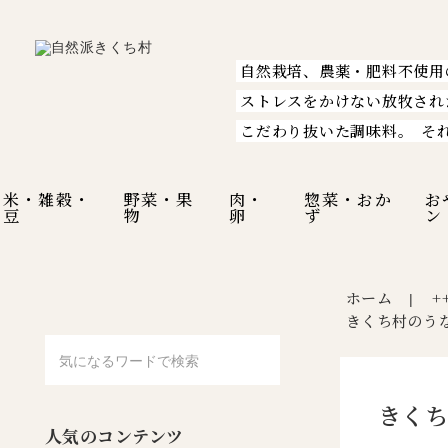
自然栽培、農薬・肥料不使用
ストレスをかけない放牧され
こだわり抜いた調味料。
そ
米・雑穀・
野菜・果
肉・
惣菜・おか
お
豆
物
卵
ず
ン
ホーム
+
|
きくち村のう
きくち
人気のコンテンツ