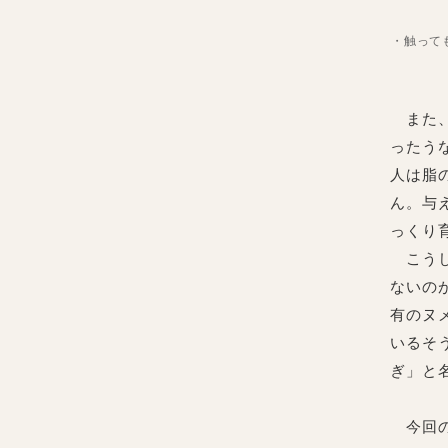
・触って
また、
ったう
人は脂
ん。与
っくり
こうし
ないの
有のヌ
いるそ
ぎ」と
今回の