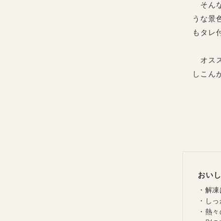
そんな
うな景
もタレ
オスス
しこん
おい
・解凍
・しっ
・熱々