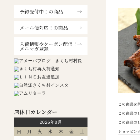
予約受付中！の商品
メール便対応！の商品
入荷情報やクーポン配信！
メルマガ登録
この商品を
店休日カレンダー
この商品のレ
この商品の
2026年8月
ショッピン
日
月
火
水
木
金
土