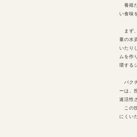
養殖だ
い食味
まず、
量の水
いたり
ムを作
環する
バクチ
ーは、
速活性
この技
にくい