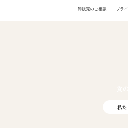
卸販売のご相談
プラ
食
私た