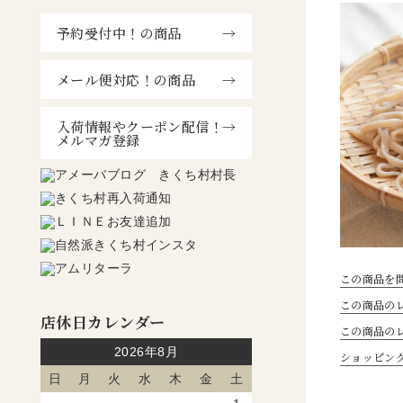
予約受付中！の商品
メール便対応！の商品
入荷情報やクーポン配信！
メルマガ登録
この商品を
この商品のレ
店休日カレンダー
この商品の
2026年8月
ショッピン
日
月
火
水
木
金
土