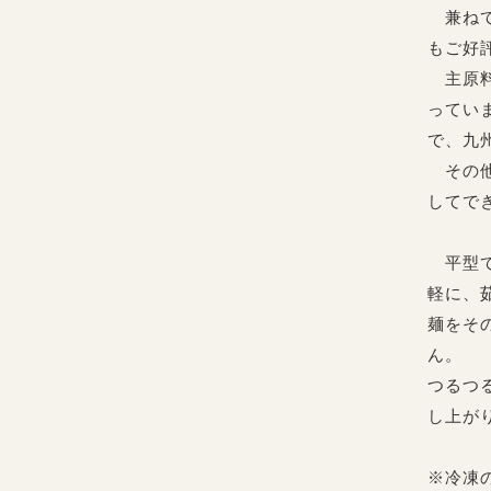
兼ねて
もご好
主原料
ってい
で、九
その他
してで
平型で
軽に、
麺をそ
ん。
つるつ
し上が
※冷凍