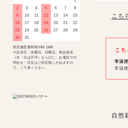
1
2
3
4
5
6
7
8
こち
9
10
11
12
13
14
15
16
17
18
19
20
21
22
23
24
25
26
27
28
29
30
31
実店舗営業時間:9時-18時
こち
※定休日：水曜日、日曜日。商品発送
（水・日は不可）ならびに、お電話での
常温
問合せ・注文はご対応致しかねますの
常温
で、ご了承ください。
自然