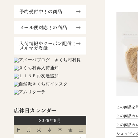
予約受付中！の商品
メール便対応！の商品
入荷情報やクーポン配信！
メルマガ登録
この商品を
店休日カレンダー
この商品のレ
2026年8月
この商品の
日
月
火
水
木
金
土
ショッピン