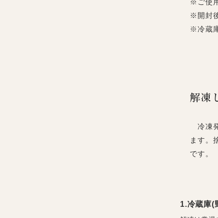
※ご使
※開封
※冷蔵
解凍
冷凍発
ます。
です。
1.冷蔵庫