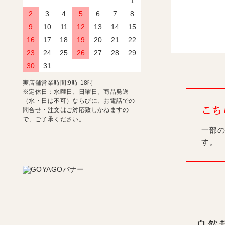
1
2
3
4
5
6
7
8
9
10
11
12
13
14
15
16
17
18
19
20
21
22
23
24
25
26
27
28
29
30
31
実店舗営業時間:9時-18時
※定休日：水曜日、日曜日。商品発送
（水・日は不可）ならびに、お電話での
こち
問合せ・注文はご対応致しかねますの
で、ご了承ください。
一部の
す。
自然