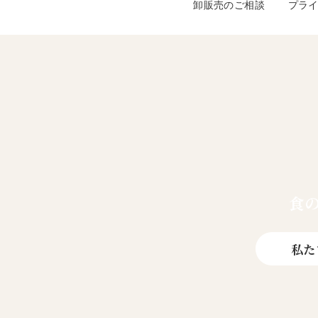
卸販売のご相談
プラ
食
私た