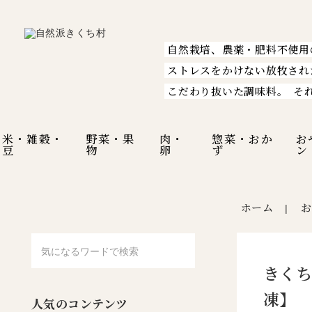
自然栽培、農薬・肥料不使用
ストレスをかけない放牧され
こだわり抜いた調味料。
そ
米・雑穀・
野菜・果
肉・
惣菜・おか
お
豆
物
卵
ず
ン
ホーム
お
|
きくち
凍】
人気のコンテンツ