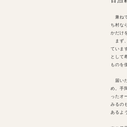
兼ねて
ち村な
かだけ
まず、
ていま
として
ものを
届いた
め。手
ったオ
みるの
あるよ