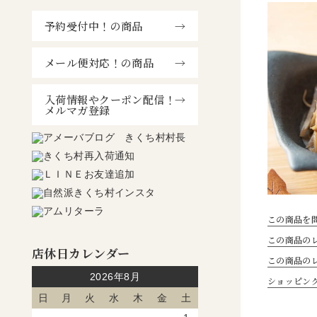
予約受付中！の商品
メール便対応！の商品
入荷情報やクーポン配信！
メルマガ登録
この商品を
この商品のレ
店休日カレンダー
この商品の
2026年8月
ショッピン
日
月
火
水
木
金
土