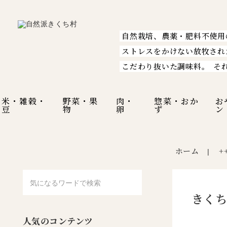
自然栽培、農薬・肥料不使用
ストレスをかけない放牧され
こだわり抜いた調味料。
そ
米・雑穀・
野菜・果
肉・
惣菜・おか
お
豆
物
卵
ず
ン
ホーム
+
|
きくち
人気のコンテンツ