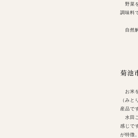
野菜を
調味料
自然解
菊池
お米を
（みと
産品で
水田ご
感じで
が特徴