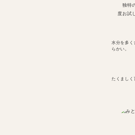
独特の
度お試
水分を多く
らかい。
たくましく