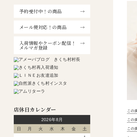
予約受付中！の商品
メール便対応！の商品
入荷情報やクーポン配信！
メルマガ登録
店休日カレンダー
この
この
2026年8月
この
日
月
火
水
木
金
土