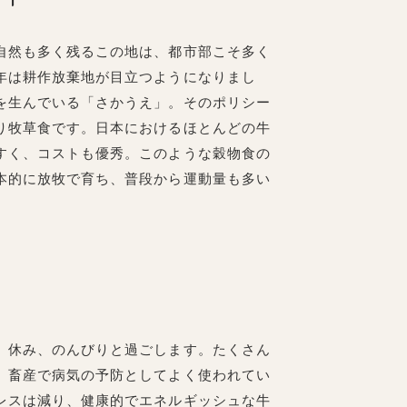
自然も多く残るこの地は、都市部こそ多く
年は耕作放棄地が目立つようになりまし
を生んでいる「さかうえ」。そのポリシー
り牧草食です。日本におけるほとんどの牛
すく、コストも優秀。このような穀物食の
本的に放牧で育ち、普段から運動量も多い
、休み、のんびりと過ごします。たくさん
。畜産で病気の予防としてよく使われてい
レスは減り、健康的でエネルギッシュな牛