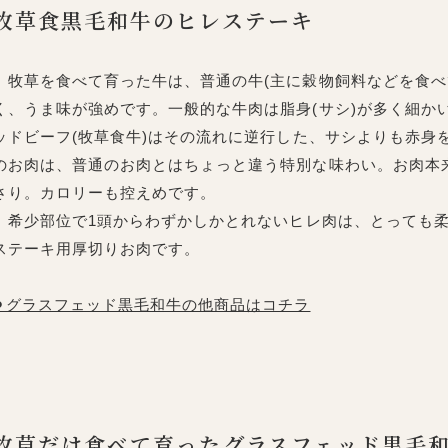
牧草食黒毛和牛のヒレステーキ
牧草を食べて育った牛は、普通の牛(主に穀物飼料などを食べ
く、うま味が強めです。一般的な牛肉は脂身(サシ)が多く細か
ッドビーフ(牧草食牛)はその流れに逆行した、サシよりも赤身
のお肉は、普通のお肉とはちょっと違う特別な味わい。お肉本
さり。カロリーも控えめです。
希少部位で1頭からわずかしかとれないヒレ肉は、とっても柔
ステーキ用厚切りお肉です。
⚫︎グラスフェッド黒毛和牛の他商品はコチラ
牧草だけ食べて育ったグラスフェッド黒毛