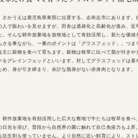
さかうえは鹿児島県東部に位置する、志布志市にあります。
の人で賑わいを見せますが、田舎は過疎化と高齢化が進み、近
た。そんな耕作放棄地を放牧地として有効活用し、新たな価値
もさる事ながら、一番のポイントは「グラスフェッド」。つま
は主に穀物を食べて育ちます。穀物は牧草に比べて脂が付きや
牛をグレインフェッドといいます。対してグラスフェッドは基
ため、身が引き締まり、余計な脂身がない赤身肉となります。
耕作放棄地を有効活用した広大な敷地で牛たちは牧草を食べ
の日光を浴び、普段から自然界の菌に触れて自己免疫力も上昇
る抗生剤も使っていません。より自然に近い飼育により、スト