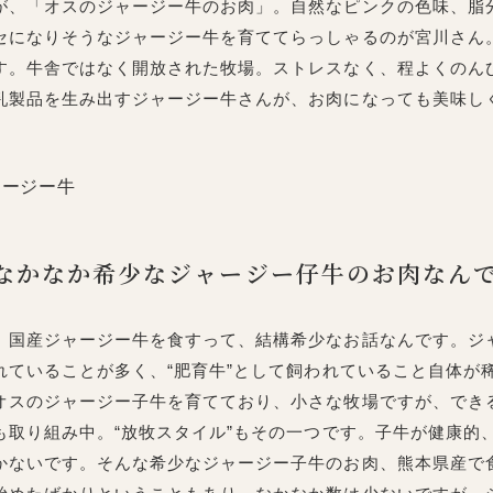
が、「オスのジャージー牛のお肉」。自然なピンクの色味、脂
セになりそうなジャージー牛を育ててらっしゃるのが宮川さん
す。牛舎ではなく開放された牧場。ストレスなく、程よくのん
乳製品を生み出すジャージー牛さんが、お肉になっても美味し
なかなか希少なジャージー仔牛のお肉なん
国産ジャージー牛を食すって、結構希少なお話なんです。ジャ
れていることが多く、“肥育牛”として飼われていること自体が
オスのジャージー子牛を育てており、小さな牧場ですが、でき
も取り組み中。“放牧スタイル”もその一つです。子牛が健康的
かないです。そんな希少なジャージー子牛のお肉、熊本県産で