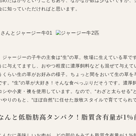
始めたばかりということもあり、なかなか数は少ないですが、
会に知っていただければと思います。
ジャージーの子牛の主食は“生”の草。牧場に生えている草で
うに与えてますし、おやつ程度に濃厚飼料なども混ぜて与えて
うくらい生の草がお好みの様子。ちょっと間をおいて生の草を
です。“生”の草が大好き！そんな食べっぷりだそうです。濃厚
コシや小麦・襖を使用しています。なので、“わざと太らせる”
いやりのもと、“ほぼ自然”に任せた放牧スタイルで育ててられ
なんと低脂肪高タンパク！脂質含有量が1%
こんなに美味しいお肉が、どの部位をみても脂質含有量が１%