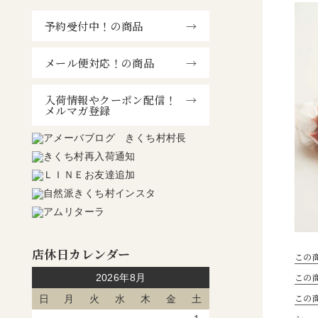
予約受付中！の商品
メール便対応！の商品
入荷情報やクーポン配信！
メルマガ登録
店休日カレンダー
この
この
2026年8月
この
日
月
火
水
木
金
土