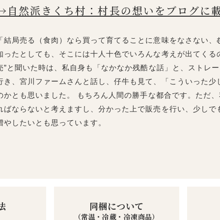
→自然派きくち村：村長の想いをブログに
「結局売る（食肉）なら買って育てることに意味をなさない、
知ったとしても、そこには十人十色でいろんな考えが出てくるの
売”と聞いた時は、私自身も「なかなか残酷な話」と、ストレー
行き、宮川ファームさんと話し、仔牛も見て、「こういった少
のかとも思いました。 もちろん人間の勝手な都合です。ただ
ればならないと考えますし、分かった上で販売を行い、少しで
増やしたいとも思っています。
法
同梱について
（常温・冷蔵・冷凍商品）