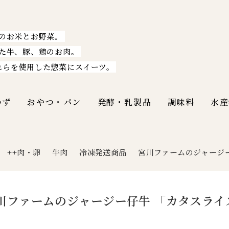
のお米とお野菜。
た牛、豚、鶏のお肉。
れらを使用した惣菜にスイーツ。
かず
おやつ・パン
発酵・乳製品
調味料
水産
++肉・卵
牛肉
冷凍発送商品
宮川ファームのジャージ
|
川ファームのジャージー仔牛 「カタスライス