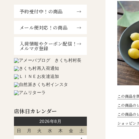
予約受付中！の商品
メール便対応！の商品
入荷情報やクーポン配信！
メルマガ登録
この商品を
この商品のレ
店休日カレンダー
この商品の
2026年8月
ショッピン
日
月
火
水
木
金
土