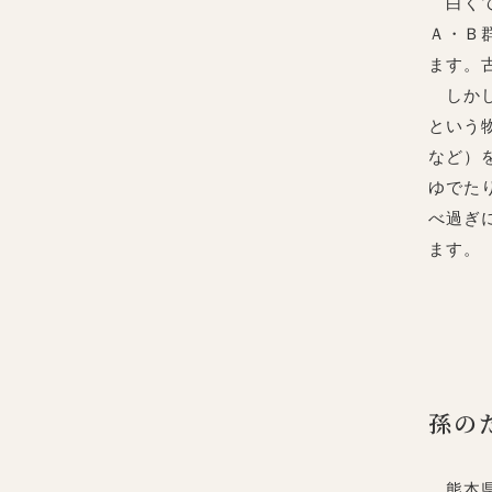
白くて
Ａ・Ｂ
ます。
しかし
という
など）
ゆでた
べ過ぎ
ます。
孫の
熊本県