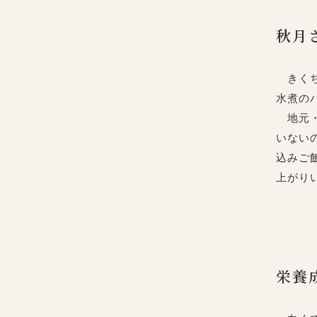
秋月
きくち
水煮の
地元・
いない
込みご
上がり
栄養