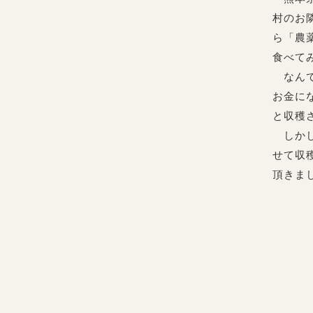
村のお
ら「農
食べて
なんで
お金に
と収穫
しかし
せて収
頂きま