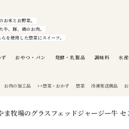
のお米とお野菜。
た牛、豚、鶏のお肉。
れらを使用した惣菜にスイーツ。
かず
おやつ・パン
発酵・乳製品
調味料
水産
お肉の加工品
++惣菜・おかず
惣菜
冷凍発送商品
お
|
やま牧場のグラスフェッドジャージー牛 セン
】