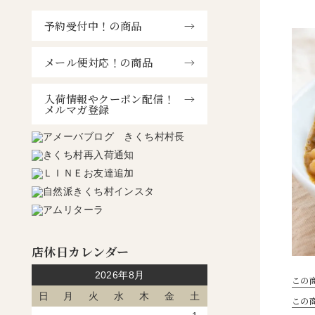
予約受付中！の商品
メール便対応！の商品
入荷情報やクーポン配信！
メルマガ登録
店休日カレンダー
2026年8月
この
日
月
火
水
木
金
土
この