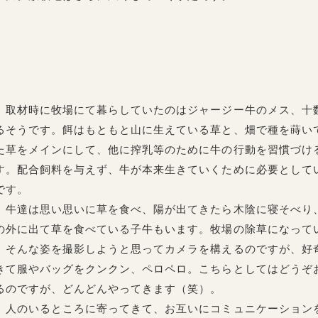
取材時に牧場にて暮らしていたのはジャージー牛のメス、十
るそうです。餌はもともと山に生えている草と、畑で種を蒔い
た草をメインにして、他に搾乳等のために牛の行動を習慣づけ
す。配合飼料を与えず、牛が本来生きていくために必要として
です。
牛達は思い思いに草を食べ、陽が出てきたら木陰に寝そべり
の外に出て草を食べている子牛もいます。牧場の除草になって
そんな姿を撮影しようと思ってカメラを構えるのですが、好
きて服やバッグをクンクン、ペロペロ。こちらとしてはどうぞ
るのですが、どんどんやってきます（笑）。
人のいるところに寄ってきて、お互いにコミュニケーション