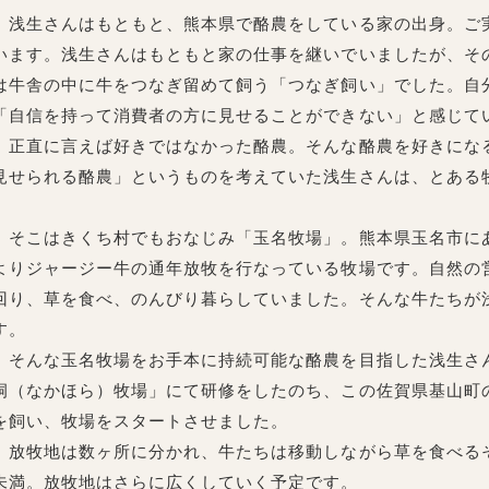
浅生さんはもともと、熊本県で酪農をしている家の出身。ご
います。浅生さんはもともと家の仕事を継いでいましたが、そ
は牛舎の中に牛をつなぎ留めて飼う「つなぎ飼い」でした。自
「自信を持って消費者の方に見せることができない」と感じて
正直に言えば好きではなかった酪農。そんな酪農を好きにな
見せられる酪農」というものを考えていた浅生さんは、とある
そこはきくち村でもおなじみ「玉名牧場」。熊本県玉名市にある
よりジャージー牛の通年放牧を行なっている牧場です。自然の
回り、草を食べ、のんびり暮らしていました。そんな牛たちが
す。
そんな玉名牧場をお手本に持続可能な酪農を目指した浅生さ
洞（なかほら）牧場」にて研修をしたのち、この佐賀県基山町
を飼い、牧場をスタートさせました。
放牧地は数ヶ所に分かれ、牛たちは移動しながら草を食べる
未満。放牧地はさらに広くしていく予定です。