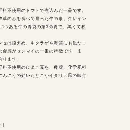
肥料不使用のトマトで煮込んだ一品です。
牧草のみを食べて育った牛の事。グレイン
は4つある牛の胃袋の第3の胃で、黒くて独
クセは控えめ。キクラゲや海藻にも似たコ
の食感がセンマイの一番の特徴です。ま
誇ります。
肥料不使用のひよこ豆を、農薬、化学肥料
にんにくの効いたどこかイタリア風の味付
場」