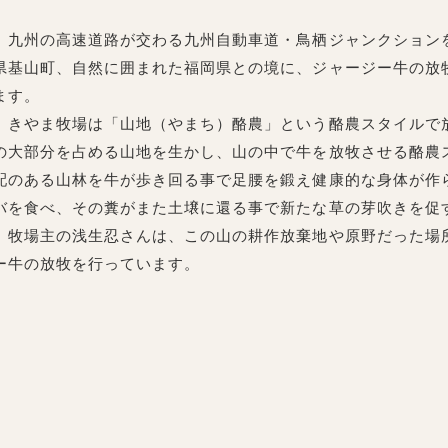
九州の高速道路が交わる九州自動車道・鳥栖ジャンクション
県基山町、自然に囲まれた福岡県との境に、ジャージー牛の放
ます。
きやま牧場は「山地（やまち）酪農」という酪農スタイルで
の大部分を占める山地を生かし、山の中で牛を放牧させる酪農ス
配のある山林を牛が歩き回る事で足腰を鍛え健康的な身体が作
バを食べ、その糞がまた土壌に還る事で新たな草の芽吹きを促
牧場主の浅生忍さんは、この山の耕作放棄地や原野だった場所
ー牛の放牧を行っています。