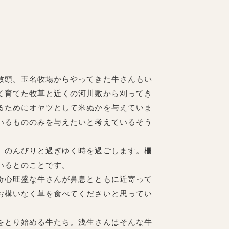
数頭。玉名牧場からやってきた牛さんもい
て育てた牧草と近くの河川敷から刈ってき
るためにオヤツとして米ぬかを与えていま
いるもののみを与えたいと考えているそう
、のんびりと過ぎゆく時を過ごします。柵
いるとのことです。
奇心旺盛な牛さんが鼻息とともに近寄って
お構いなく草を食べてくださいと思ってい
をとり始める牛たち。浅生さんはそんな牛