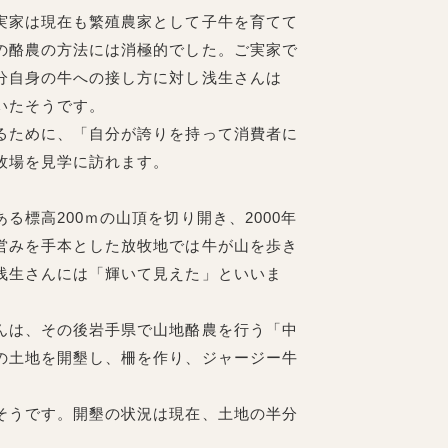
実家は現在も繁殖農家として子牛を育てて
の酪農の方法には消極的でした。ご実家で
分自身の牛への接し方に対し浅生さんは
いたそうです。
るために、「自分が誇りを持って消費者に
牧場を見学に訪れます。
標高200ｍの山頂を切り開き、2000年
営みを手本とした放牧地では牛が山を歩き
浅生さんには「輝いて見えた」といいま
んは、その後岩手県で山地酪農を行う「中
の土地を開墾し、柵を作り、ジャージー牛
そうです。開墾の状況は現在、土地の半分