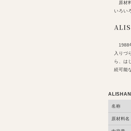
原材料
いろい
ALI
198
入りづ
ら、は
続可能
ALISH
名称
原材料名