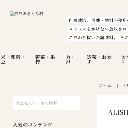
自然栽培、農薬・肥料不使用
ストレスをかけない放牧され
こだわり抜いた調味料。
そ
米・雑穀・
野菜・果
肉・
惣菜・おか
お
豆
物
卵
ず
ン
ホーム
+
|
ALI
人気のコンテンツ