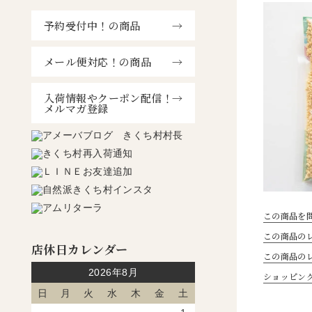
予約受付中！の商品
メール便対応！の商品
入荷情報やクーポン配信！
メルマガ登録
この商品を
この商品のレ
店休日カレンダー
この商品の
2026年8月
ショッピン
日
月
火
水
木
金
土