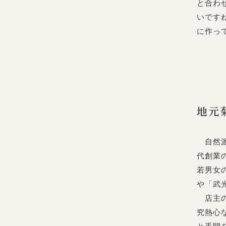
と合わ
いです
に作っ
地元
自然派
代創業
若男女
や「武
店主の
究熱心