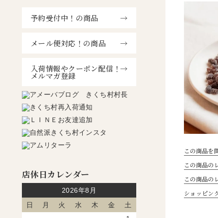
予約受付中！の商品
メール便対応！の商品
入荷情報やクーポン配信！
メルマガ登録
この商品を
この商品のレ
店休日カレンダー
この商品の
2026年8月
ショッピン
日
月
火
水
木
金
土