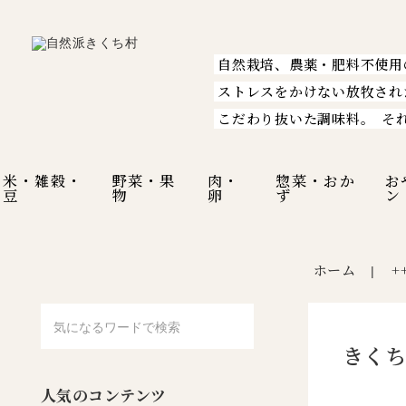
自然栽培、農薬・肥料不使用
ストレスをかけない放牧され
こだわり抜いた調味料。
そ
米・雑穀・
野菜・果
肉・
惣菜・おか
お
豆
物
卵
ず
ン
ホーム
+
|
きくち
人気のコンテンツ