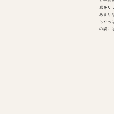
と手間
感をサ
あまり
らやっ
の姿に