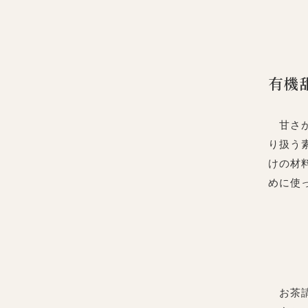
有機
甘さが
り扱う
けの材
めに使
お茶請