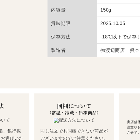
内容量
150g
賞味期限
2025.10.05
保存方法
-18℃以下で保存
製造者
㈲渡辺商店 熊本県
法
同梱について
（常温・冷蔵・冷凍商品）
実店舗
注文や
換、銀行振
同じ注文でも同梱できない商品が
させて
らお選びいた
ございますのでご注意ください。