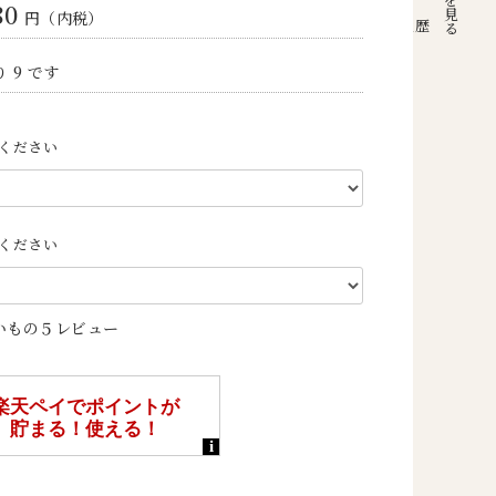
80
円（内税）
注文履歴
 9 です
ください
ください
いもの５レビュー