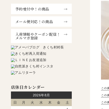
予約受付中！の商品
メール便対応！の商品
入荷情報やクーポン配信！
メルマガ登録
店休日カレンダー
この
この
2026年8月
この
日
月
火
水
木
金
土