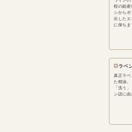
程の副産
シからポ
出したエ
に保ちま
⧉
ラベ
真正ラベ
た精油。「
「洗う」
ン語に由