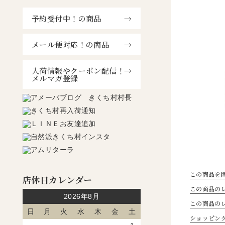
予約受付中！の商品
メール便対応！の商品
入荷情報やクーポン配信！
メルマガ登録
この商品を
店休日カレンダー
この商品のレ
2026年8月
この商品の
日
月
火
水
木
金
土
ショッピン