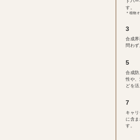
トハー
す。
＊植物
合成界
問わず
合成防
性や、
どを活
キャリ
に含ま
す。