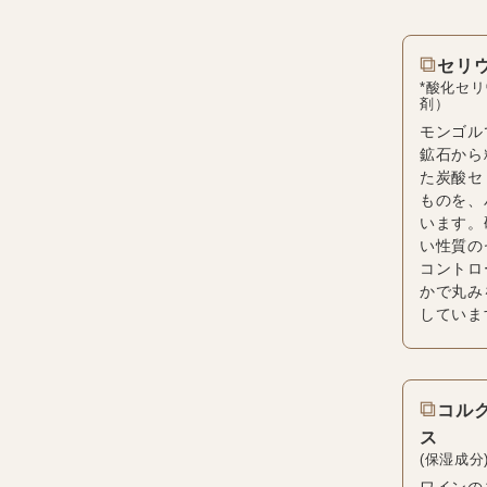
⧉
セリ
*酸化セ
剤）
モンゴル
鉱石から
た炭酸セ
ものを、
います。
い性質の
コントロ
かで丸み
していま
⧉
コル
ス
(保湿成分
ワインの