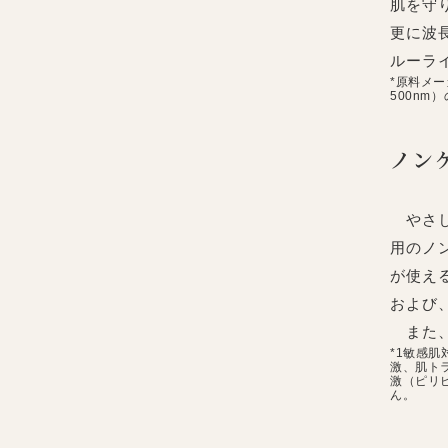
肌を守
更に波
ルーラ
*原料メ
500nm
ノン
やさし
用のノ
が使え
および
また、
*1敏感
激、肌ト
激（ピリ
ん。