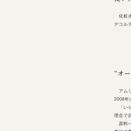
化粧水
デコル
“オ
アムリ
200
「いら
理念で
原料へ