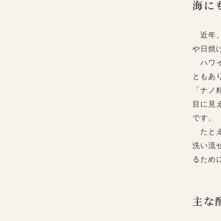
海に
近年、
や日焼
ハワイ
ともあ
「ナノ
目に見
です。
たとえ
洗い流
るため
主な