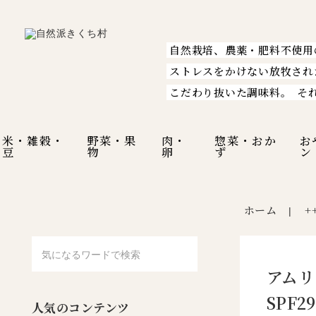
自然栽培、農薬・肥料不使用
ストレスをかけない放牧され
こだわり抜いた調味料。
そ
米・雑穀・
野菜・果
肉・
惣菜・おか
お
豆
物
卵
ず
ン
ホーム
+
|
アムリ
SPF2
人気のコンテンツ