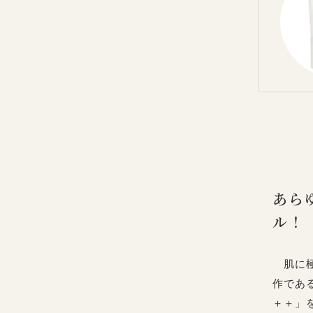
あら
ル！
肌に極
作であ
＋＋」