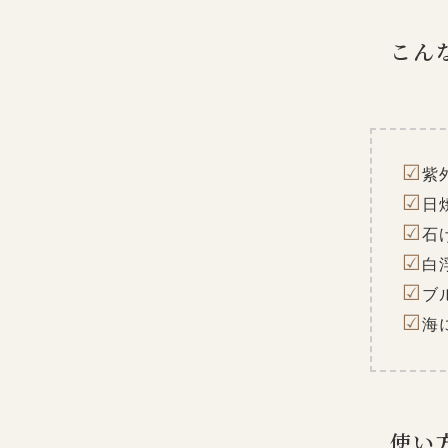
こん
☑
紫
☑
日
☑
石
☑
白
☑
ブ
☑
海
使い