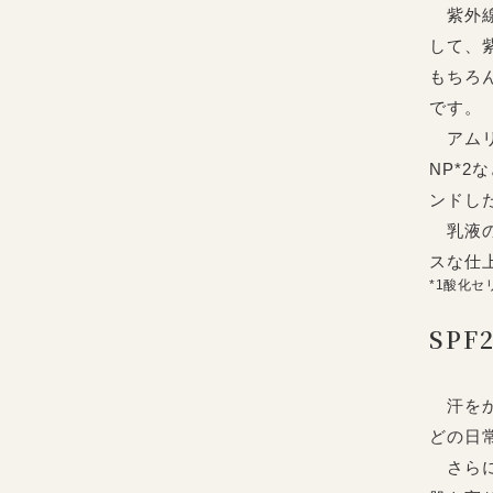
紫外線
して、
もちろ
です。
アムリ
NP*
ンドし
乳液の
スな仕
*1酸化
SP
汗をか
どの日
さらに