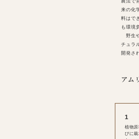
農法で
来の化
料はで
も環境
野生や
チュラ
開発さ
アム
植物原
びに栽