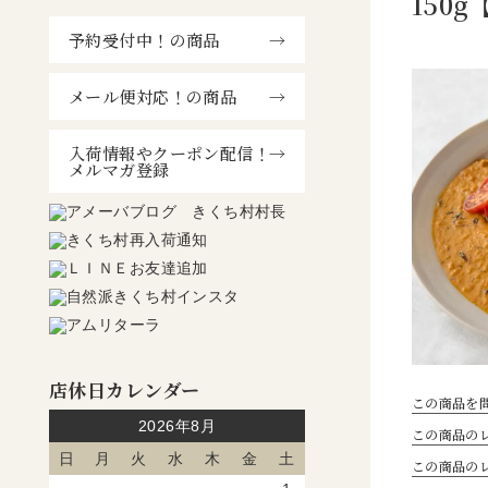
150
予約受付中！の商品
メール便対応！の商品
入荷情報やクーポン配信！
メルマガ登録
店休日カレンダー
この商品を
2026年8月
この商品のレ
日
月
火
水
木
金
土
この商品の