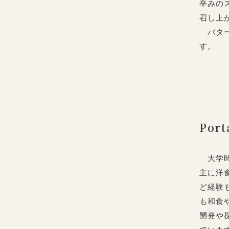
辛みの
召し上
バター
す。
Por
大学時
主に洋
ど経験
も和食
開発や