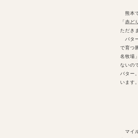
熊本で活
「
赤ど
ただき
バター
で育つ
名牧場
ないの
バター
います
マイル