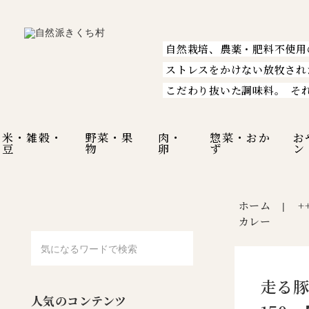
自然栽培、農薬・肥料不使用
ストレスをかけない放牧され
こだわり抜いた調味料。
そ
米・雑穀・
野菜・果
肉・
惣菜・おか
お
豆
物
卵
ず
ン
ホーム
+
|
カレー
走る豚
人気のコンテンツ