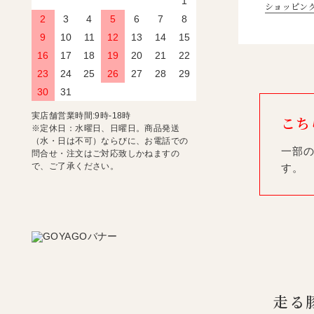
1
ショッピン
2
3
4
5
6
7
8
9
10
11
12
13
14
15
16
17
18
19
20
21
22
23
24
25
26
27
28
29
30
31
実店舗営業時間:9時-18時
こち
※定休日：水曜日、日曜日。商品発送
（水・日は不可）ならびに、お電話での
一部の
問合せ・注文はご対応致しかねますの
で、ご了承ください。
す。
走る