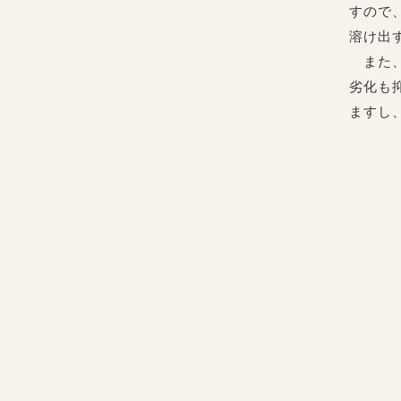
すので
溶け出
また、
劣化も
ますし