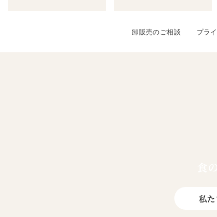
卸販売のご相談
プラ
食
私た