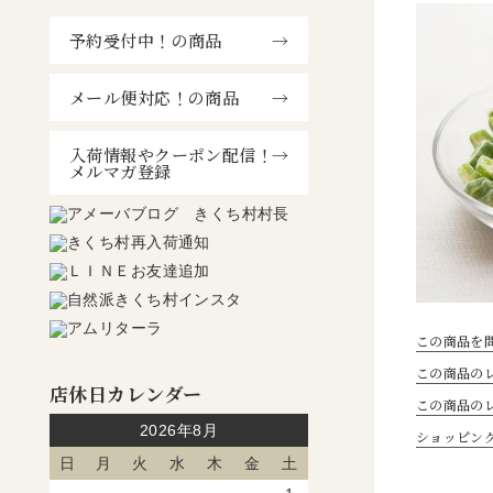
予約受付中！の商品
メール便対応！の商品
入荷情報やクーポン配信！
メルマガ登録
この商品を
この商品のレ
店休日カレンダー
この商品の
2026年8月
ショッピン
日
月
火
水
木
金
土