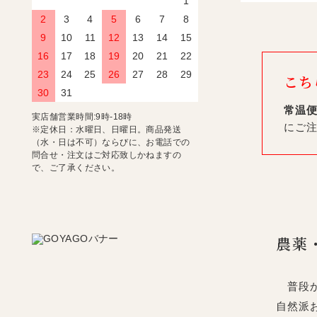
1
2
3
4
5
6
7
8
9
10
11
12
13
14
15
16
17
18
19
20
21
22
23
24
25
26
27
28
29
こち
30
31
常温
実店舗営業時間:9時-18時
にご
※定休日：水曜日、日曜日。商品発送
（水・日は不可）ならびに、お電話での
問合せ・注文はご対応致しかねますの
で、ご了承ください。
農薬
普段か
自然派