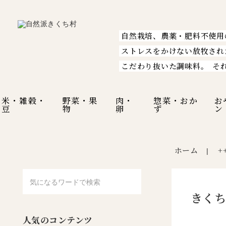
自然栽培、農薬・肥料不使用
ストレスをかけない放牧され
こだわり抜いた調味料。
そ
米・雑穀・
野菜・果
肉・
惣菜・おか
お
豆
物
卵
ず
ン
ホーム
+
|
きくち
人気のコンテンツ