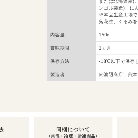
または北海道産)
ンゴル製造)、にん
※本品生産工場で
落花生、くるみを
内容量
150g
賞味期限
1ヵ月
保存方法
-18℃以下で保存
製造者
㈲渡辺商店 熊本県
法
同梱について
（常温・冷蔵・冷凍商品）