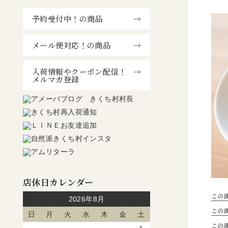
予約受付中！の商品
メール便対応！の商品
入荷情報やクーポン配信！
メルマガ登録
店休日カレンダー
この
2026年8月
この
日
月
火
水
木
金
土
この