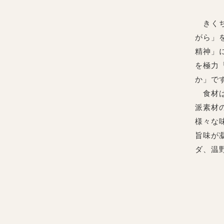
きくち
がら」
精神」
を極力
か」で
食材は
派素材
様々な
旨味が
ダ、温