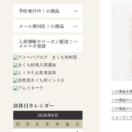
予約受付中！の商品
メール便対応！の商品
入荷情報やクーポン配信！
メルマガ登録
この商品を
この商品のレ
店休日カレンダー
この商品の
2026年8月
ショッピン
日
月
火
水
木
金
土