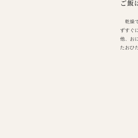
ご飯
乾燥で
ずすぐ
他、お
たおひ