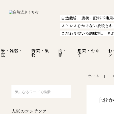
自然栽培、農薬・肥料不使用
ストレスをかけない放牧され
こだわり抜いた調味料。
そ
米・雑穀・
野菜・果
肉・
惣菜・おか
お
豆
物
卵
ず
ン
ホーム
+
|
干おか
人気のコンテンツ