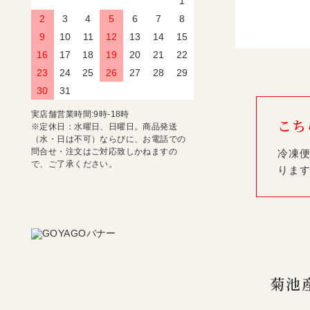
1
2
3
4
5
6
7
8
9
10
11
12
13
14
15
16
17
18
19
20
21
22
23
24
25
26
27
28
29
30
31
実店舗営業時間:9時-18時
こち
※定休日：水曜日、日曜日。商品発送
（水・日は不可）ならびに、お電話での
問合せ・注文はご対応致しかねますの
冷凍便
で、ご了承ください。
りま
菊池