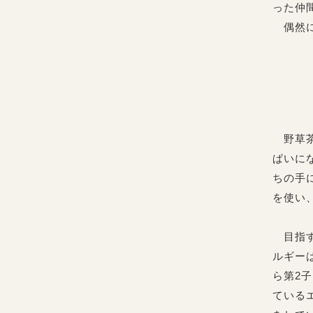
った仲
偶然に
野草茶
ぱいに
ちの手
を使い
目指す
ルギー
ら第2
ている