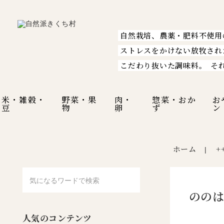
自然栽培、農薬・肥料不使用
ストレスをかけない放牧され
こだわり抜いた調味料。
そ
米・雑穀・
野菜・果
肉・
惣菜・おか
お
豆
物
卵
ず
ン
ホーム
+
|
ののは
人気のコンテンツ