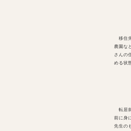
移住先
農園な
さんの
める状
転居前
前に身
先生の