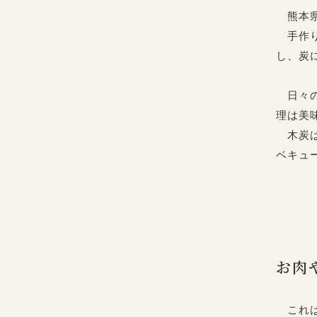
熊本県
手作り
し、炭
日々の
理は美
木炭は
ベキュ
お肉
これは