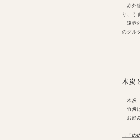
赤外線
り、う
遠赤外
のグル
木炭
木炭（
竹炭は
お好み
→「の