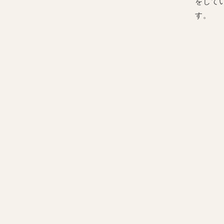
をして
す。