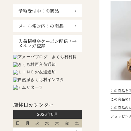
予約受付中！の商品
メール便対応！の商品
入荷情報やクーポン配信！
メルマガ登録
この商品を
この商品のレ
店休日カレンダー
この商品の
2026年8月
ショッピン
日
月
火
水
木
金
土