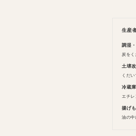
生産
調湿
炭をく
土壌
くだい
冷蔵
エチレ
揚げ
油の中