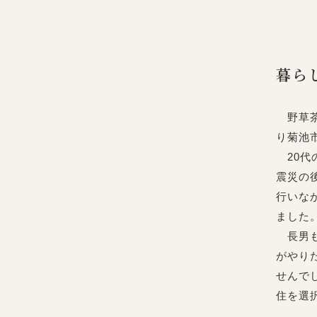
暮ら
野草茶
り菊池
20代
震災の
行いな
ました
長男も
がやり
せんで
住を選