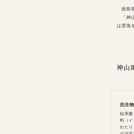
徳島県
「神山
は雲海
神山
抗生
枯草菌
料（イ
わたり
※法定