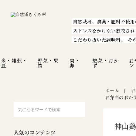
自然栽培、農薬・肥料不使用
ストレスをかけない放牧され
こだわり抜いた調味料。
そ
米・雑穀・
野菜・果
肉・
惣菜・おか
お
豆
物
卵
ず
ン
ホーム
お
|
お弁当のおか
神山鶏
人気のコンテンツ