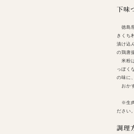
下味
徳島県
きくち
漬け込
の鶏唐
米粉は
っぽく
の味に
おかず
※生肉
ださい
調理