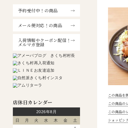
予約受付中！の商品
メール便対応！の商品
入荷情報やクーポン配信！
メルマガ登録
この商品を
店休日カレンダー
この商品のレ
この商品の
2026年8月
ショッピン
日
月
火
水
木
金
土