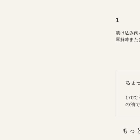
漬け込み肉
庫解凍また
ちょ
170
の油で
もっ