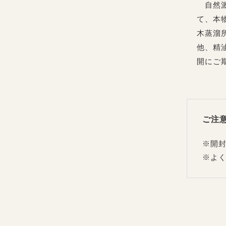
自然派
て、本
木蒸溜
他、精
開にご
ご注
※開
※よ