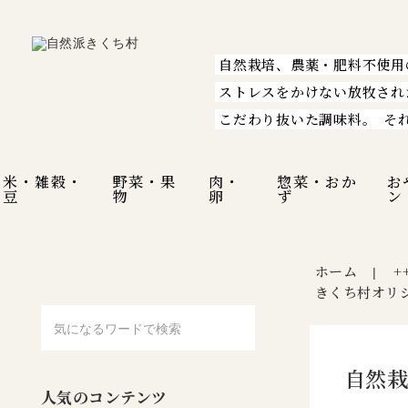
自然栽培、農薬・肥料不使用
ストレスをかけない放牧され
こだわり抜いた調味料。
そ
米・雑穀・
野菜・果
肉・
惣菜・おか
お
豆
物
卵
ず
ン
ホーム
+
|
きくち村オリ
自然栽
人気のコンテンツ