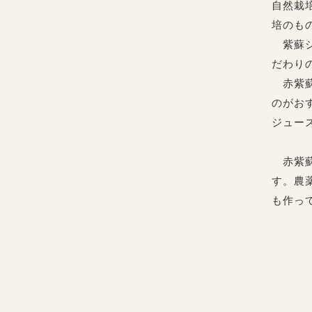
自然栽
培のも
紫蘇ジ
だわり
赤紫蘇
のがお
ジュー
赤紫蘇
す。農
も作っ