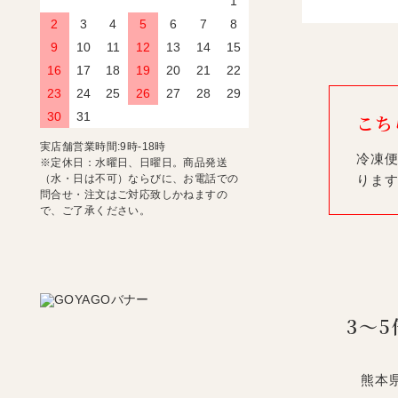
1
2
3
4
5
6
7
8
9
10
11
12
13
14
15
16
17
18
19
20
21
22
23
24
25
26
27
28
29
30
31
こち
実店舗営業時間:9時-18時
冷凍便
※定休日：水曜日、日曜日。商品発送
りま
（水・日は不可）ならびに、お電話での
問合せ・注文はご対応致しかねますの
で、ご了承ください。
3〜
熊本県