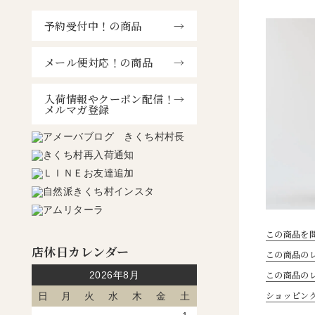
予約受付中！の商品
メール便対応！の商品
入荷情報やクーポン配信！
メルマガ登録
この商品を
店休日カレンダー
この商品のレ
この商品の
2026年8月
ショッピン
日
月
火
水
木
金
土