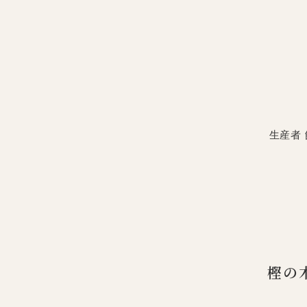
生産者
樫の