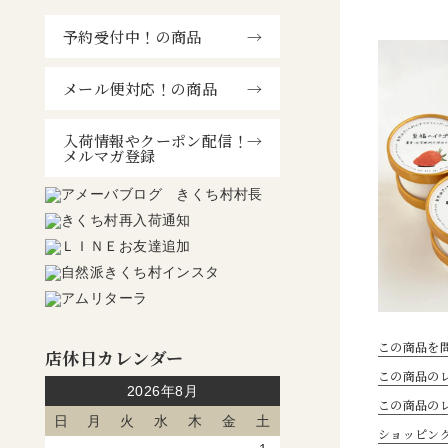
予約受付中！の商品
メール便対応！の商品
入荷情報やクーポン配信！
メルマガ登録
この商品を
店休日カレンダー
この商品のレ
2026年8月
この商品の
日
月
火
水
木
金
土
ショッピン