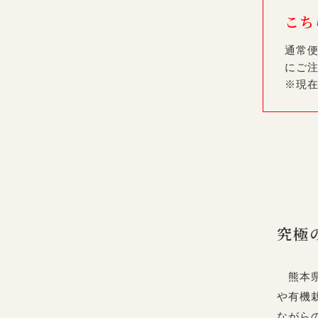
こち
通常便
にご注
※現
究極
熊本県
や有機
ながら