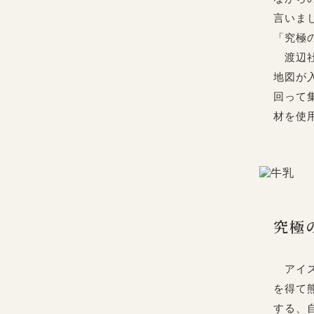
言いま
「究極
渡辺社
地図が
回って
材を使
究極
アイス
を得て
する、