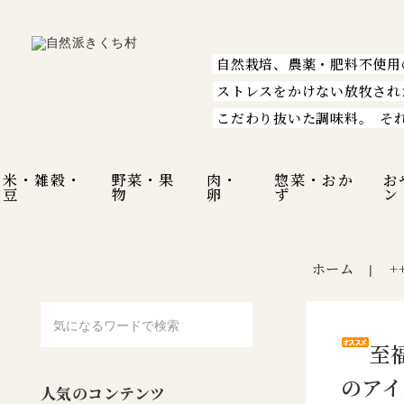
自然栽培、農薬・肥料不使用
ストレスをかけない放牧され
こだわり抜いた調味料。
そ
米・雑穀・
野菜・果
肉・
惣菜・おか
お
豆
物
卵
ず
ン
ホーム
+
|
至
のアイス
人気のコンテンツ