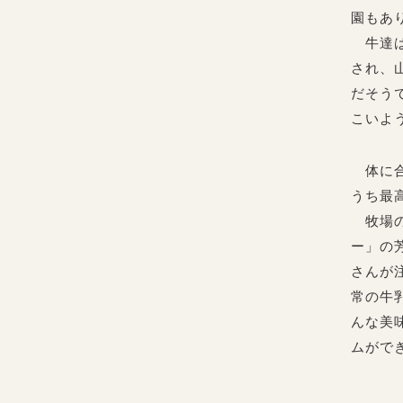
園もあ
牛達は
され、
だそう
こいよ
体に合
うち最
牧場の
ー」の
さんが
常の牛乳
んな美
ムがで