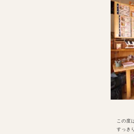
この度
すっき