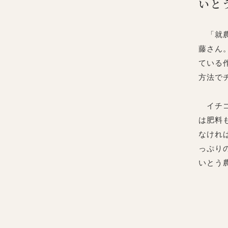
いと
「就農
藤さん
ている
方法で
イチゴ
は肥料
なけれ
っぷり
いとう