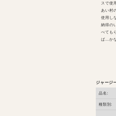
スで使
あい村
使用し
納得の
べても
ば…か
ジャージー
品名:
種類別: