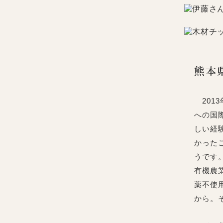
熊本
201
への国
しい経
かった
うです
有機農
薬不使
から。