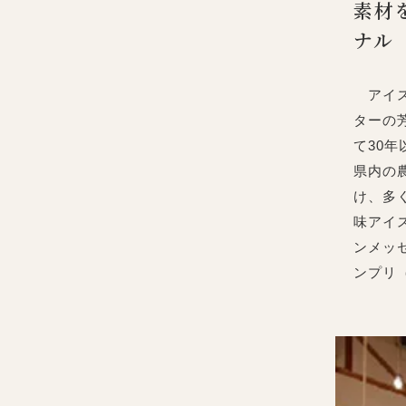
素材
ナル
アイス
ターの
て30
県内の
け、多
味アイ
ンメッ
ンプリ