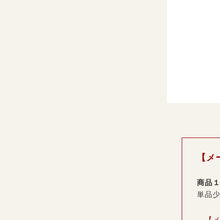
【メ
商品
単品少
→【メ