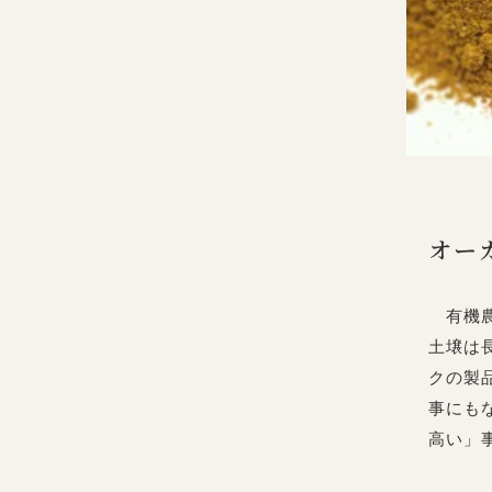
オー
有機農
土壌は
クの製
事にも
高い」