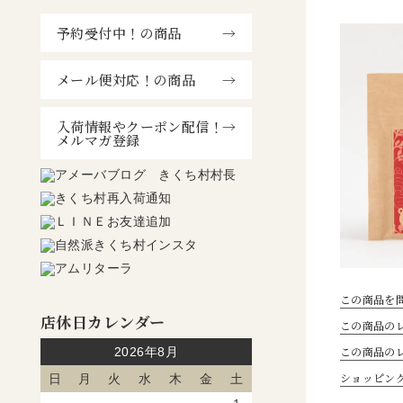
予約受付中！の商品
メール便対応！の商品
入荷情報やクーポン配信！
メルマガ登録
この商品を
店休日カレンダー
この商品のレ
この商品の
2026年8月
ショッピン
日
月
火
水
木
金
土