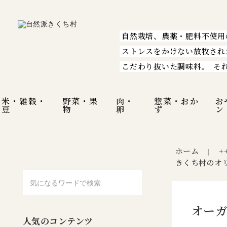
自然栽培、農薬・肥料不使用
ストレスをかけない放牧され
こだわり抜いた調味料。
そ
米・雑穀・
野菜・果
肉・
惣菜・おか
お
豆
物
卵
ず
ン
ホーム
+
|
きくち村のオ
オーガ
人気のコンテンツ