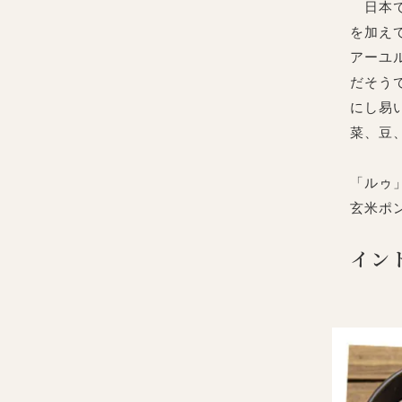
日本で
を加え
アーユ
だそう
にし易
菜、豆
「ルゥ
玄米ポ
イン