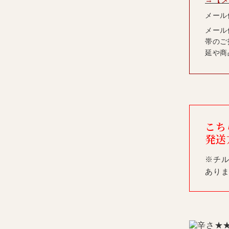
メール
メール
帯のご
延や商
こち
発送
※チ
あり