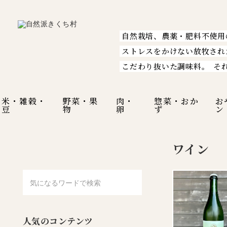
自然栽培、農薬・肥料不使用
ストレスをかけない放牧され
こだわり抜いた調味料。
そ
米・雑穀・
野菜・果
肉・
惣菜・おか
お
豆
物
卵
ず
ン
ワイン
人気のコンテンツ