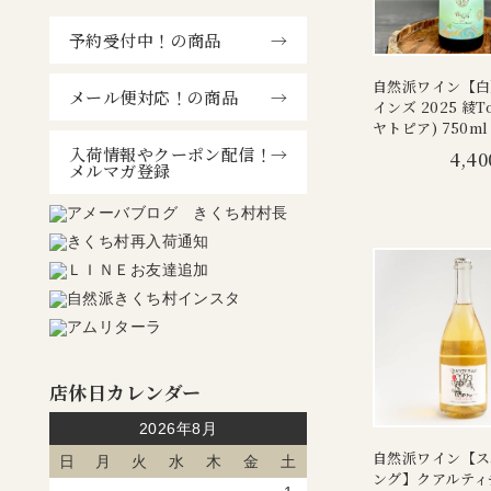
予約受付中！の商品
自然派ワイン【白
メール便対応！の商品
インズ 2025 綾T
ヤトピア) 750m
入荷情報やクーポン配信！
4,40
メルマガ登録
店休日カレンダー
2026年8月
自然派ワイン【ス
日
月
火
水
木
金
土
ング】クアルティ