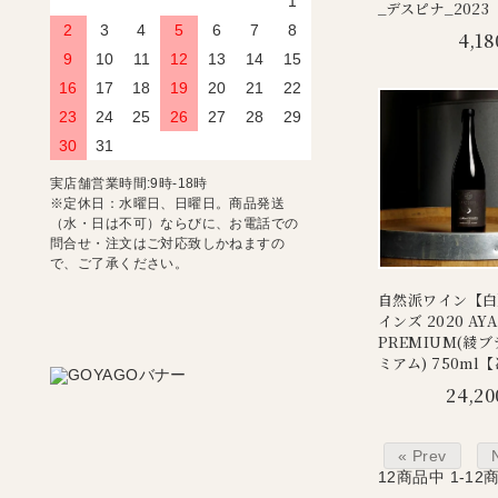
1
_デスピナ_2023
2
3
4
5
6
7
8
4,18
9
10
11
12
13
14
15
16
17
18
19
20
21
22
23
24
25
26
27
28
29
30
31
実店舗営業時間:9時-18時
※定休日：水曜日、日曜日。商品発送
（水・日は不可）ならびに、お電話での
問合せ・注文はご対応致しかねますの
で、ご了承ください。
自然派ワイン【白
インズ 2020 AYA
PREMIUM(綾
ミアム) 750ml
24,20
« Prev
12
商品中
1-12