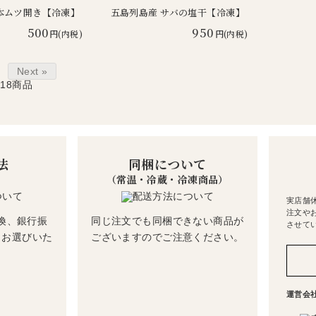
本ムツ開き【冷凍】
五島列島産 サバの塩干【冷凍】
500
950
円(内税)
円(内税)
Next »
-18
商品
法
同梱について
（常温・冷蔵・冷凍商品）
実店舗
注文や
換、銀行振
同じ注文でも同梱できない商品が
させて
らお選びいた
ございますのでご注意ください。
運営会