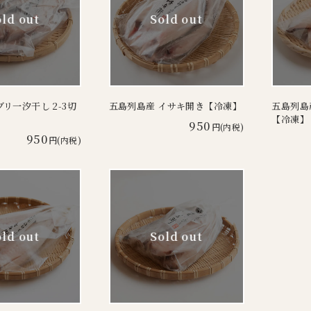
リ一汐干し 2-3切
五島列島産 イサキ開き【冷凍】
五島列島
【冷凍】
950
円(内税)
950
円(内税)