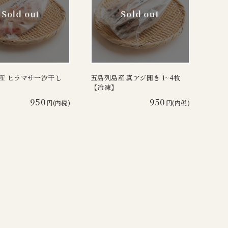
産 ヒラマサ一汐干し
五島列島産 真アジ開き 1~4枚
【冷凍】
950
950
円(内税)
円(内税)