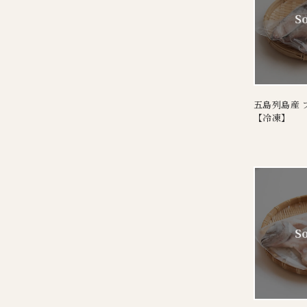
五島列島産 ブ
【冷凍】