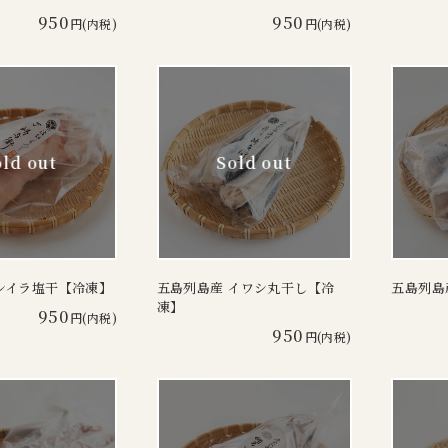
950
950
円(内税)
円(内税)
シイラ塩干【冷凍】
五島列島産 イワシ丸干し【冷
五島列島
凍】
950
円(内税)
950
円(内税)