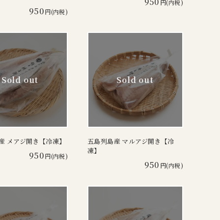
950
円(内税)
950
円(内税)
産 メアジ開き【冷凍】
五島列島産 マルアジ開き【冷
凍】
950
円(内税)
950
円(内税)