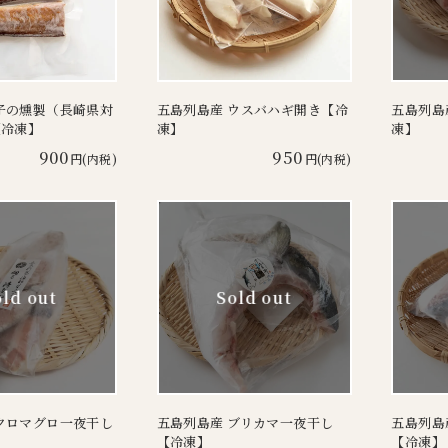
子の燻製（長崎県対
五島列島産 ウスバハギ開き【冷
五島列島
【冷凍】
凍】
凍】
900
950
円(内税)
円(内税)
クロマグロ一夜干し
五島列島産 ブリカマ一夜干し
五島列島
【冷凍】
【冷凍】