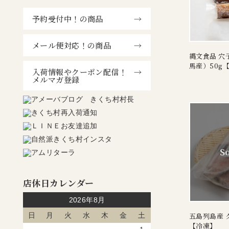
予約受付中！の商品
メール便対応！の商品
縄文食品 穴
馬産）50g
入荷情報やクーポン配信！
メルマガ登録
店休日カレンダー
2026年8月
日
月
火
水
木
金
土
五島列島産 
【冷凍】