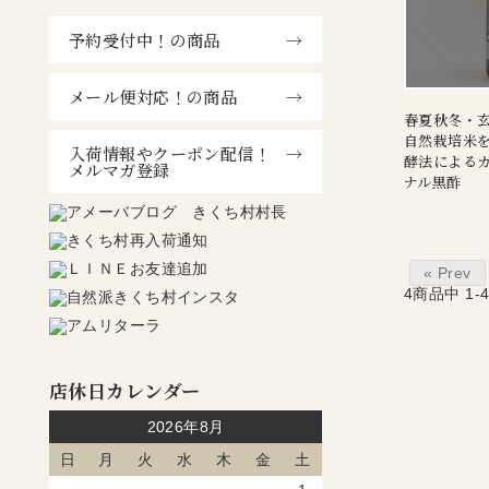
予約受付中！の商品
メール便対応！の商品
春夏秋冬・玄米
自然栽培米
入荷情報やクーポン配信！
酵法による
メルマガ登録
ナル黒酢
« Prev
4
商品中
1-
店休日カレンダー
2026年8月
日
月
火
水
木
金
土