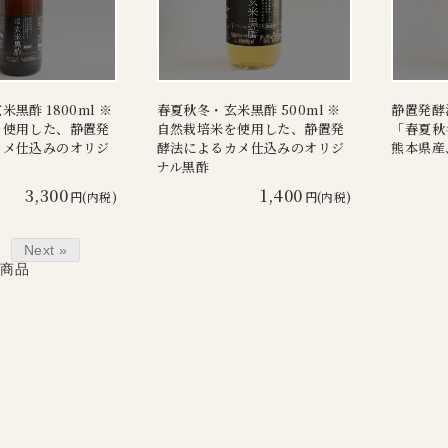
黒酢 1800ml ※
春夏秋冬・玄米黒酢 500ml ※
静置発酵
を使用した、静置発
自然栽培米を使用した、静置発
「春夏秋
カメ仕込みのオリジ
酵法によるカメ仕込みのオリジ
熊本県産
ナル黒酢
3,300
1,400
円(内税)
円(内税)
Next »
4
商品