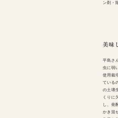
ン剤・
美味
平島さ
虫に弱
使用栽
ている
の土壌
くりに
し、発
かき混