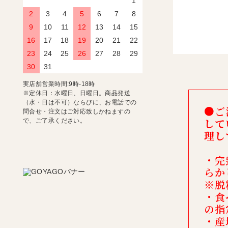
1
2
3
4
5
6
7
8
9
10
11
12
13
14
15
16
17
18
19
20
21
22
23
24
25
26
27
28
29
30
31
実店舗営業時間:9時-18時
※定休日：水曜日、日曜日。商品発送
（水・日は不可）ならびに、お電話での
●ご
問合せ・注文はご対応致しかねますの
して
で、ご了承ください。
理し
・完
らか
※脱
・食
の指
・産