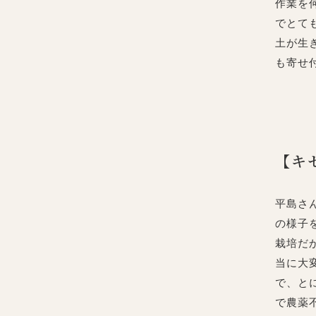
作業を
でとて
土が生
も寄せ
【キ
平島さ
の様子
栽培だ
当に大
で、と
で農薬