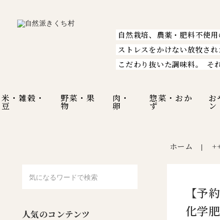
自然栽培、農薬・肥料不使用
ストレスをかけない放牧され
こだわり抜いた調味料。
そ
米・雑穀・
野菜・果
肉・
惣菜・おか
お
豆
物
卵
ず
ン
ホーム
+
|
【予約
化学
人気のコンテンツ