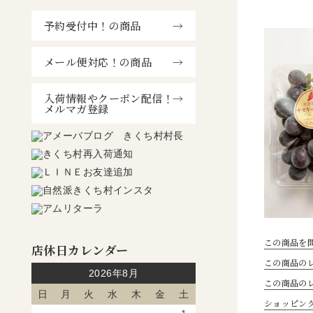
予約受付中！の商品
メール便対応！の商品
入荷情報やクーポン配信！
メルマガ登録
この商品を
店休日カレンダー
この商品のレ
2026年8月
この商品の
日
月
火
水
木
金
土
ショッピン