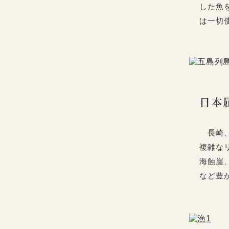
した魚
は一切
日本
長崎、
複雑な
海蝕崖
など豊