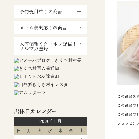
予約受付中！の商品
メール便対応！の商品
入荷情報やクーポン配信！
メルマガ登録
この商品を
この商品のレ
店休日カレンダー
この商品の
2026年8月
ショッピン
日
月
火
水
木
金
土