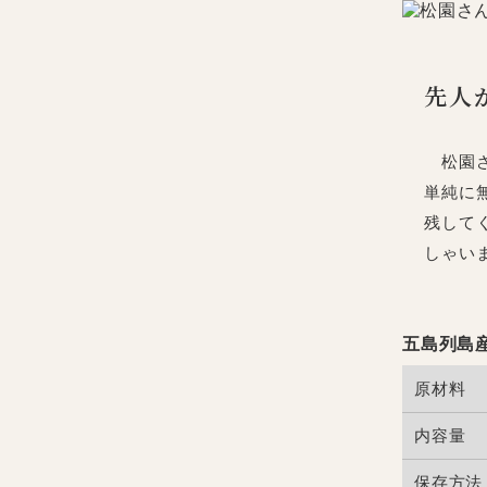
先人
松園さ
単純に
残して
しゃい
五島列島
原材料
内容量
保存方法