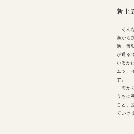
新上
そんな
漁から
漁。毎
が通る
いるか
ムツ、
す。
海から
うちに
こと。
ていき