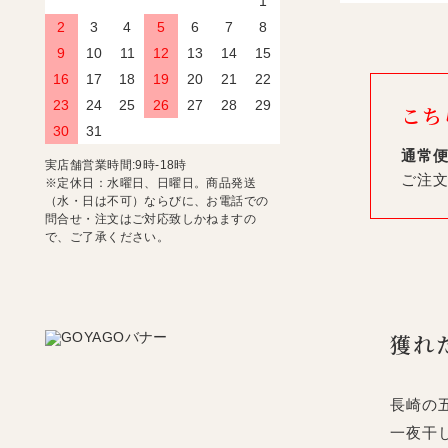
1
2
3
4
5
6
7
8
9
10
11
12
13
14
15
16
17
18
19
20
21
22
23
24
25
26
27
28
29
こち
30
31
通常
実店舗営業時間:9時-18時
ご注
※定休日：水曜日、日曜日。商品発送
（水・日は不可）ならびに、お電話での
問合せ・注文はご対応致しかねますの
で、ご了承ください。
獲れ
長崎の
一夜干