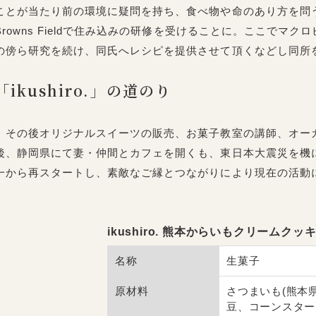
ことが当たり前の環境に疑問を持ち、食べ物や命のあり方を問
Browns Fieldで住み込みの研修を受けることに。ここでマ
の傍ら研究を続け、同氏へレシピを提供させて頂くなどし同所
「ikushiro.」の道のり
その後オリジナルスイーツの販売、お菓子教室の講師、オー
後、静岡県にて妻・仲間とカフェを開くも、東日本大震災を機
一から再スタートし、素敵なご縁とつながりにより現在の活動
ikushiro. 熊本からいもクリームク
名称
生菓子
原材料
さつまいも(熊本
豆、コーンスター