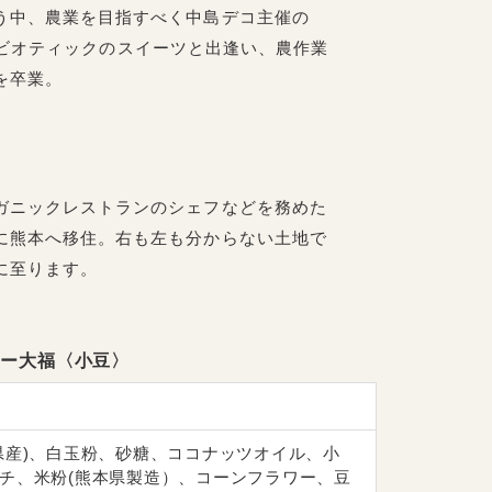
う中、農業を目指すべく中島デコ主催の
クロビオティックのスイーツと出逢い、農作業
を卒業。
ガニックレストランのシェフなどを務めた
に熊本へ移住。右も左も分からない土地で
に至ります。
ッキー大福〈小豆〉
県産)、白玉粉、砂糖、ココナッツオイル、小
チ、米粉(熊本県製造）、コーンフラワー、豆