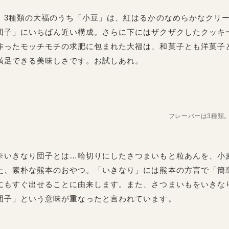
3種類の大福のうち「小豆」は、紅はるかのなめらかなクリー
団子」にいちばん近い構成。さらに下にはザクザクしたクッキ
作ったモッチモチの求肥に包まれた大福は、和菓子とも洋菓子
満足できる美味しさです。お試しあれ。
フレーバーは3種類
※いきなり団子とは…輪切りにしたさつまいもと粒あんを、小
た、素朴な熊本のおやつ。「いきなり」には熊本の方言で「簡
にもすぐ出せることに由来します。また、さつまいもをいきな
団子」という意味が重なったと言われています。