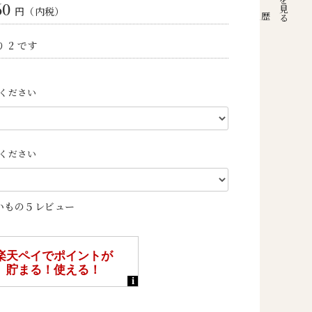
60
円（内税）
注文履歴
 2 です
ください
ください
いもの５レビュー