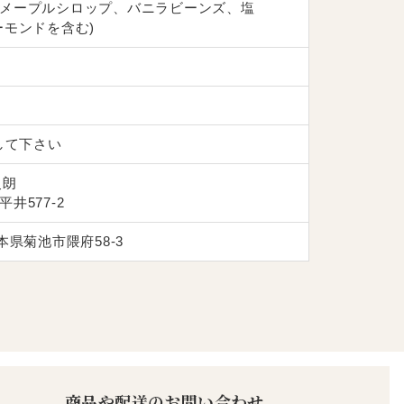
メープルシロップ、バニラビーンズ、塩
ーモンドを含む)
して下さい
史朗
井577-2
本県菊池市隈府58-3
商品や配送のお問い合わせ