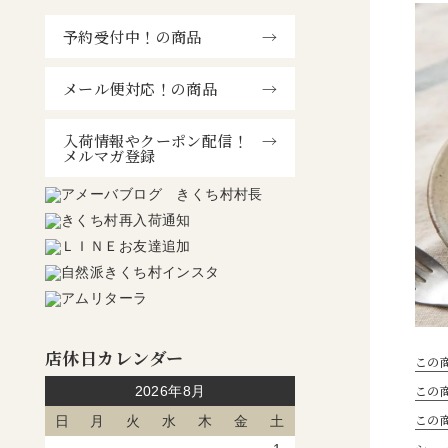
予約受付中！の商品
メール便対応！の商品
入荷情報やクーポン配信！
メルマガ登録
店休日カレンダー
この
この
2026年8月
この
日
月
火
水
木
金
土