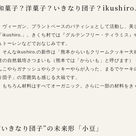
和菓子？洋菓子？いきなり団子？ikushiro
ヴィーガン、プラントベースのパティシェとして活動し、美
「ikushiro.」。きくち村では『グルテンフリー・ティラミ
ュトーレンなどでおなじみです。
そんなikushiro.の新作は「熊本からいもクリームクッキ
産の自然栽培さつまいも（熊本では「からいも」と呼びます）
んこやらガナッシュやらクッキーやらが入った、まるでケーキ
り団子」の雰囲気も感じる大福です。
もちろん材料はすべてオーガニック。さらに一部の材料をき
“いきなり団子”の未来形「小豆」