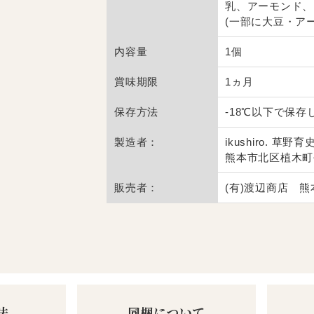
乳、アーモンド、
(一部に大豆・ア
内容量
1個
賞味期限
1ヵ月
保存方法
-18℃以下で保存
製造者：
ikushiro. 草野育
熊本市北区植木町平
販売者：
(有)渡辺商店 熊
法
同梱について