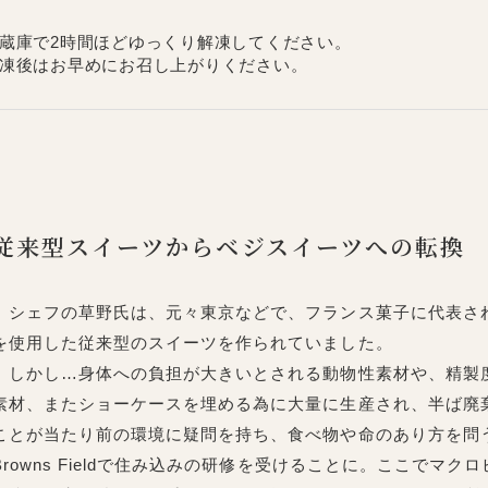
蔵庫で2時間ほどゆっくり解凍してください。
凍後はお早めにお召し上がりください。
従来型スイーツからベジスイーツへの転換
シェフの草野氏は、元々東京などで、フランス菓子に代表さ
を使用した従来型のスイーツを作られていました。
しかし…身体への負担が大きいとされる動物性素材や、精製
素材、またショーケースを埋める為に大量に生産され、半ば廃
ことが当たり前の環境に疑問を持ち、食べ物や命のあり方を問
Browns Fieldで住み込みの研修を受けることに。ここでマ