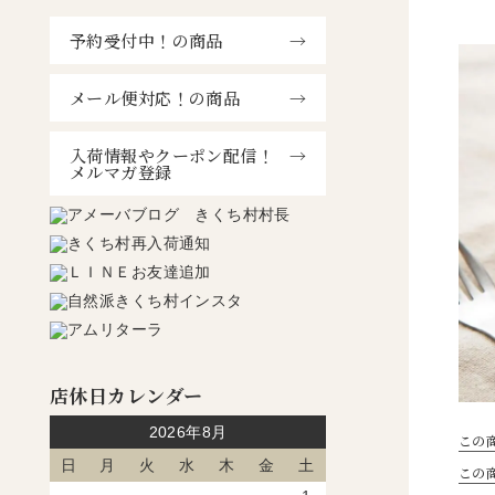
予約受付中！の商品
メール便対応！の商品
入荷情報やクーポン配信！
メルマガ登録
店休日カレンダー
2026年8月
この
日
月
火
水
木
金
土
この