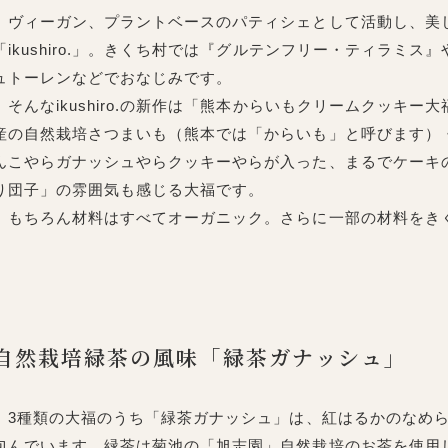
ヴィーガン、プラントベースのパティシェとして活動し、美
「ikushiro.」。きくち村では『グルテンフリー・ティラミ
ュトーレンなどでおなじみです。
そんなikushiro.の新作は「熊本からいもクリームクッキ
産の自然栽培さつまいも（熊本では「からいも」と呼びます）
んこやらガナッシュやらクッキーやらが入った、まるでケーキ
り団子」の雰囲気も感じる大福です。
もちろん材料はすべてオーガニック。さらに一部の材料をき
自然栽培緑茶の風味「緑茶ガナッシュ」
3種類の大福のうち「緑茶ガナッシュ」は、紅はるかのなめら
包んでいます。緑茶は菊池の「旭志園」自然栽培のお茶を使用