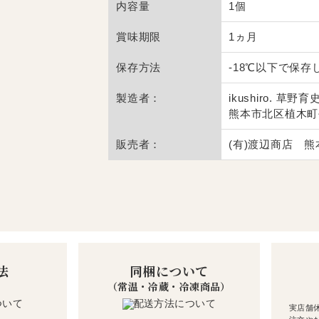
内容量
1個
賞味期限
1ヵ月
保存方法
-18℃以下で保存
製造者：
ikushiro. 草野育
熊本市北区植木町平
販売者：
(有)渡辺商店 熊
法
同梱について
（常温・冷蔵・冷凍商品）
実店舗