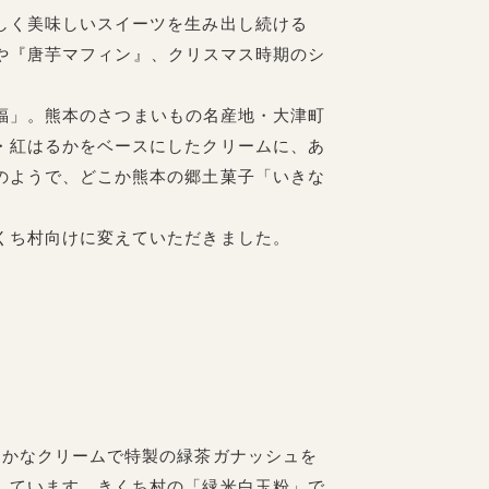
しく美味しいスイーツを生み出し続ける
ス』や『唐芋マフィン』、クリスマス時期のシ
ー大福」。熊本のさつまいもの名産地・大津町
・紅はるかをベースにしたクリームに、あ
のようで、どこか熊本の郷土菓子「いきな
くち村向けに変えていただきました。
かなクリームで特製の緑茶ガナッシュを
しています。きくち村の「緑米白玉粉」で