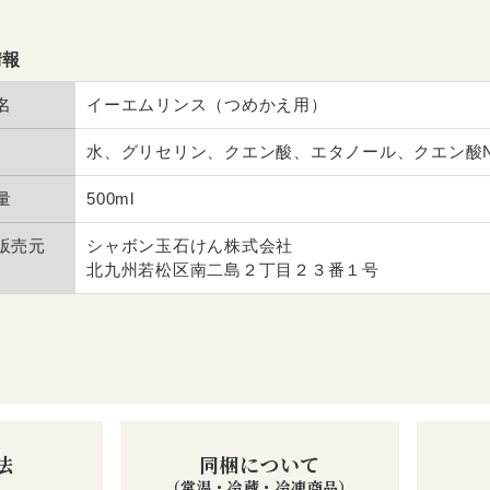
情報
名
イーエムリンス（つめかえ用）
水、グリセリン、クエン酸、エタノール、クエン酸N
量
500ml
販売元
シャボン玉石けん株式会社
北九州若松区南二島２丁目２３番１号
法
同梱について
（常温・冷蔵・冷凍商品）