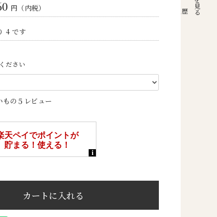
60
円（内税）
注文履歴
 4 です
ください
いもの５レビュー