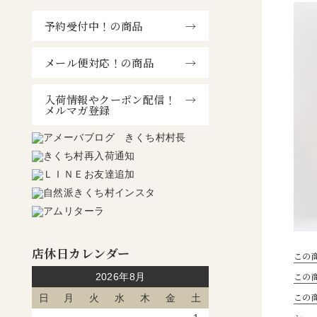
予約受付中！の商品
メール便対応！の商品
入荷情報やクーポン配信！
メルマガ登録
店休日カレンダー
この
この
2026年8月
この
日
月
火
水
木
金
土