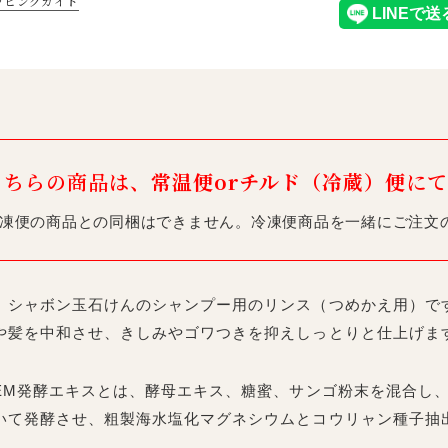
ッピングガイド
こちらの商品は、
常温便orチルド（冷蔵）便
にて
凍便の商品との同梱はできません。冷凍便商品を一緒にご注文
シャボン玉石けんのシャンプー用のリンス（つめかえ用）です
や髪を中和させ、きしみやゴワつきを抑えしっとりと仕上げま
EM発酵エキスとは、酵母エキス、糖蜜、サンゴ粉末を混合し
いて発酵させ、粗製海水塩化マグネシウムとコウリャン種子抽