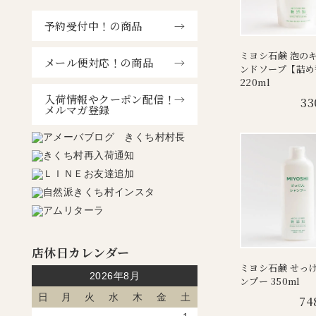
予約受付中！の商品
ミヨシ石鹸 泡の
メール便対応！の商品
ンドソープ【詰め
220ml
入荷情報やクーポン配信！
33
メルマガ登録
店休日カレンダー
ミヨシ石鹸 せっ
2026年8月
ンプー 350ml
日
月
火
水
木
金
土
74