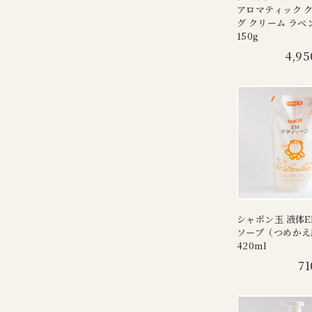
アロマティック 
グ クリーム ラベ
150g
4,95
シャボン玉 液体
ソープ（つめかえ
420ml
71