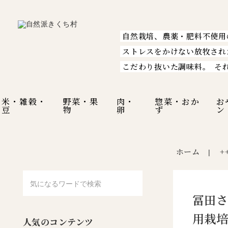
自然栽培、農薬・肥料不使用
ストレスをかけない放牧され
こだわり抜いた調味料。
そ
米・雑穀・
野菜・果
肉・
惣菜・おか
お
豆
物
卵
ず
ン
ホーム
+
|
冨田さ
用栽培
人気のコンテンツ