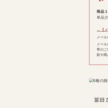
商品
単品少
→【メ
メール
メール
帯のご
延や商
冨田