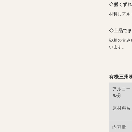
◇煮くず
材料にアル
◇上品で
砂糖の甘み
います。
有機三州味
アルコー
ル分
原材料名
内容量