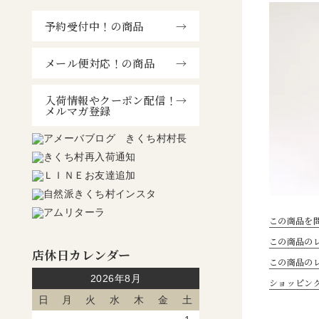
予約受付中！の商品
メール便対応！の商品
入荷情報やクーポン配信！
メルマガ登録
この商品を
この商品のレ
店休日カレンダー
この商品の
2026年8月
ショッピン
日
月
火
水
木
金
土