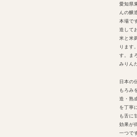
愛知県
んの醸
本場で
造して
米と米
ります
す。ま
みりん
日本の
もろみ
造・熟
を丁寧
も舌に
効果が
一つで