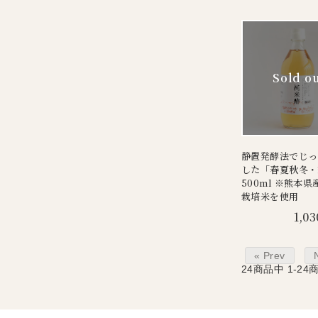
静置発酵法でじっ
した「春夏秋冬・
500ml ※熊本
栽培米を使用
1,03
« Prev
24
商品中
1-24