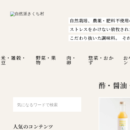
自然栽培、農薬・肥料不使用
ストレスをかけない放牧され
こだわり抜いた調味料。
そ
米・雑穀・
野菜・果
肉・
惣菜・おか
お
豆
物
卵
ず
ン
酢・醤油
人気のコンテンツ