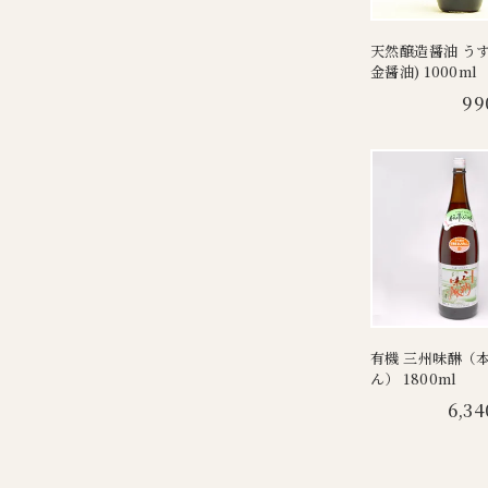
天然醸造醤油 うす
金醤油) 1000ml
99
有機 三州味醂（
ん） 1800ml
6,34