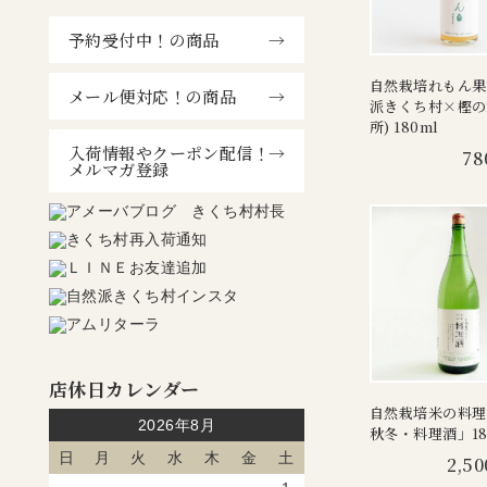
予約受付中！の商品
自然栽培れもん果
メール便対応！の商品
派きくち村×樫の
所) 180ml
入荷情報やクーポン配信！
78
メルマガ登録
店休日カレンダー
自然栽培米の料理
2026年8月
秋冬・料理酒」18
日
月
火
水
木
金
土
2,50