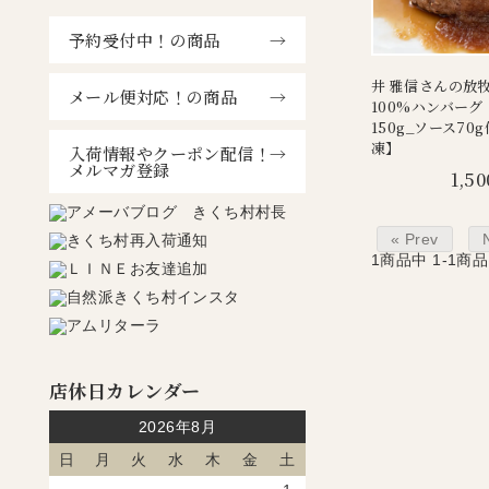
予約受付中！の商品
井 雅信さんの放
メール便対応！の商品
100%ハンバーグ
150g_ソース70
凍】
入荷情報やクーポン配信！
メルマガ登録
1,50
« Prev
1
商品中
1-1
商品
店休日カレンダー
2026年8月
日
月
火
水
木
金
土