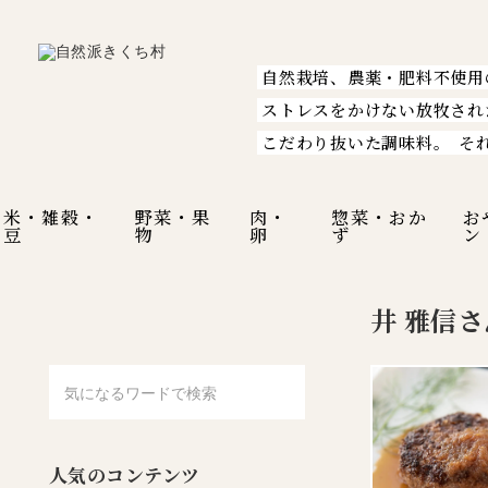
自然栽培、農薬・肥料不使用
ストレスをかけない放牧され
こだわり抜いた調味料。
そ
米・雑穀・
野菜・果
肉・
惣菜・おか
お
豆
物
卵
ず
ン
井 雅信さ
人気のコンテンツ